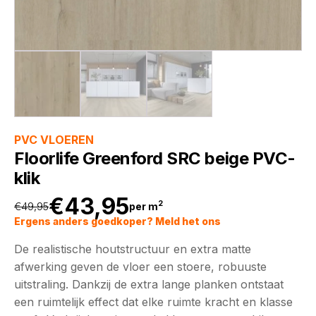
PVC VLOEREN
Floorlife Greenford SRC beige PVC-
klik
€
43,95
2
€
49,95
per m
Oorspronkelijke
Huidige
Ergens anders goedkoper? Meld het ons
De realistische houtstructuur en extra matte
prijs
prijs
afwerking geven de vloer een stoere, robuuste
uitstraling. Dankzij de extra lange planken ontstaat
was:
is:
een ruimtelijk effect dat elke ruimte kracht en klasse