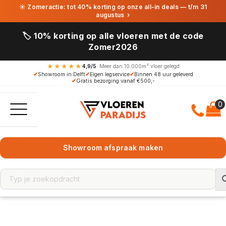
☀ Zomeractie: tot 40% korting op onze all-in deals — t/m 31
augustus
›
🏷️ 10% korting op alle vloeren met de code
Zomer2026
★★★★★
4,9/5
· Meer dan 10.000m² vloer gelegd
✔
Showroom in Delft
✔
Eigen legservice
✔
Binnen 48 uur geleverd
✔
Gratis bezorging vanaf €500,-
Showroom afspraak maken