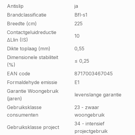
Antislip
ja
Brandclassificatie
Bfl-s1
Breedte (cm)
225
Contactgeluidreductie
10
∆Llin (IS)
Dikte toplaag (mm)
0,55
Dimensionele stabiliteit
≤ 0,25
(%)
EAN code
8717003467045
Formaldehyde emissie
E1
Garantie Woongebruik
levenslange garantie
(jaren)
Gebruiksklasse
23 - zwaar
consumenten
woongebruik
34 - intensief
Gebruiksklasse project
projectgebruik