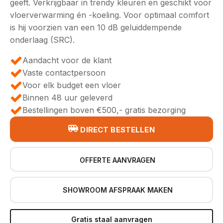
geeft. Verkrijgbaar in trendy kleuren en geschikt voor
€49,95.
€43,95.
vloerverwarming én -koeling. Voor optimaal comfort
is hij voorzien van een 10 dB geluiddempende
onderlaag (SRC).
Aandacht voor de klant
Vaste contactpersoon
Voor elk budget een vloer
Binnen 48 uur geleverd
Bestellingen boven €500,- gratis bezorging
DIRECT BESTELLEN
OFFERTE AANVRAGEN
SHOWROOM AFSPRAAK MAKEN
Gratis staal aanvragen