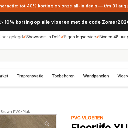
ractie: tot 40% korting op onze all-in deals — t/m 31 aug
🏷️ 10% korting op alle vloeren met de code Zomer202
vloer gelegd
✔
Showroom in Delft
✔
Eigen legservice
✔
Binnen 48 uur 
arket
Traprenovatie
Toebehoren
Wandpanelen
Vloer
ht Brown PVC-Plak
PVC VLOEREN
Floorlife YU