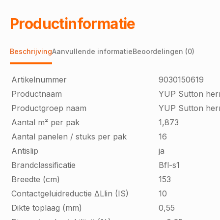
Productinformatie
Beschrijving
Aanvullende informatie
Beoordelingen (0)
Artikelnummer
9030150619
Productnaam
YUP Sutton herr
Productgroep naam
YUP Sutton her
Aantal m² per pak
1,873
Aantal panelen / stuks per pak
16
Antislip
ja
Brandclassificatie
Bfl-s1
Breedte (cm)
153
Contactgeluidreductie ∆Llin (IS)
10
Dikte toplaag (mm)
0,55