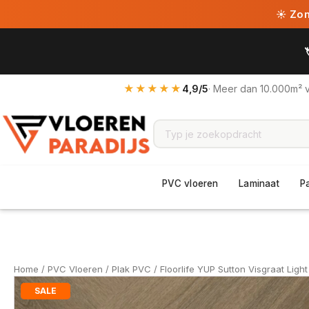
☀ Zome
★★★★★
4,9/5
· Meer dan 10.000m² 
PVC vloeren
Laminaat
P
Home
/
PVC Vloeren
/
Plak PVC
/ Floorlife YUP Sutton Visgraat Lig
SALE