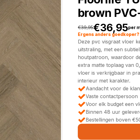
brown PVC-
€
36,95
€
39,95
per 
Oorspronkeli
Huidige
Ergens anders goedkoper? 
Deze pvc visgraat vloer k
prijs
prijs
uitstraling, met een subti
houtpatroon, waardoor de 
was:
is:
extra matte toplaag van 0,
vloer is verkrijgbaar in pr
€39,95.
€36,95.
interieur met karakter.
Aandacht voor de klan
Vaste contactpersoon
Voor elk budget een v
Binnen 48 uur gelever
Bestellingen boven €50