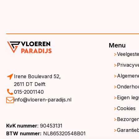
Menu
Veelgest
Privacyve
Algemen
Irene Boulevard 52,
2611 DT Delft
Onderho
015-2001140
Eigen leg
info@vloeren-paradijs.nl
Cookies
Bezorgen
KvK nummer
: 90453131
Garantie
BTW
nummer:
NL865320548B01