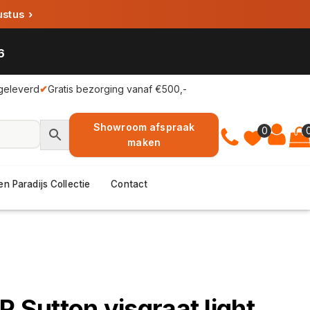
ustus
›
6
geleverd
✔
Gratis bezorging vanaf €500,-
Showroom afspraak
0
maken
en Paradijs Collectie
Contact
P Sutton visgraat light