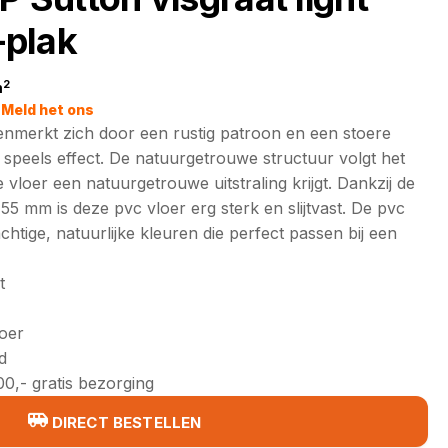
plak
2
m
jke
Meld het ons
enmerkt zich door een rustig patroon en een stoere
el speels effect. De natuurgetrouwe structuur volgt het
vloer een natuurgetrouwe uitstraling krijgt. Dankzij de
55 mm is deze pvc vloer erg sterk en slijtvast. De pvc
achtige, natuurlijke kleuren die perfect passen bij een
t
loer
d
0,- gratis bezorging
DIRECT BESTELLEN