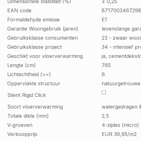
Dimensionele stabiliteit (%)
≤ 0,25
EAN code
871700346729
Formaldehyde emissie
E1
Garantie Woongebruik (jaren)
levenslange gara
Gebruiksklasse consumenten
23 - zwaar woo
Gebruiksklasse project
34 - intensief p
Geschikt voor vloerverwarming
ja, cementdekvl
Lengte (cm)
765
Lichtechtheid (>=)
6
Oppervlakte structuur
natuurgetrouwe 
Silent Rigid Click
Soort vloerverwarming
watergedragen &
Totale dikte (mm)
2,5
V-groeven
4-zijdes (micro)
Verkoopprijs
EUR 39,95/m2