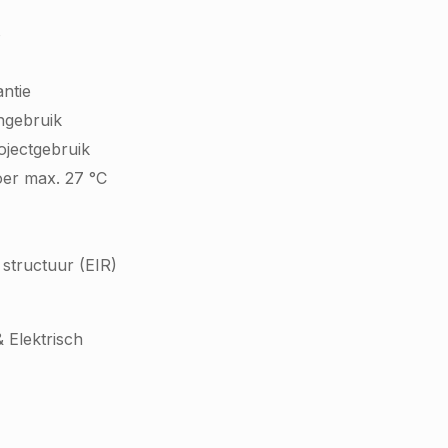
8
ntie
ngebruik
rojectgebruik
oer max. 27 °C
structuur (EIR)
 Elektrisch