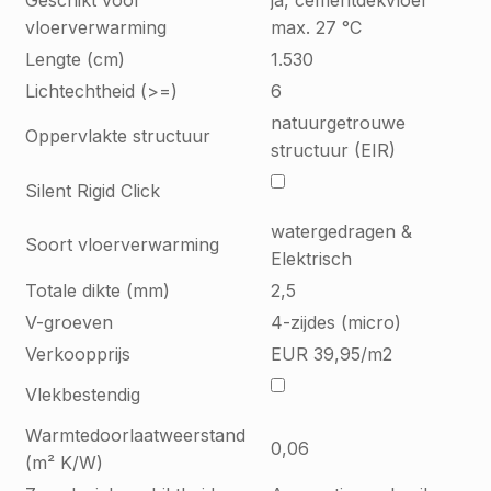
Geschikt voor
ja, cementdekvloer
vloerverwarming
max. 27 °C
Lengte (cm)
1.530
Lichtechtheid (>=)
6
natuurgetrouwe
Oppervlakte structuur
structuur (EIR)
Silent Rigid Click
watergedragen &
Soort vloerverwarming
Elektrisch
Totale dikte (mm)
2,5
V-groeven
4-zijdes (micro)
Verkoopprijs
EUR 39,95/m2
Vlekbestendig
Warmtedoorlaatweerstand
0,06
(m² K/W)