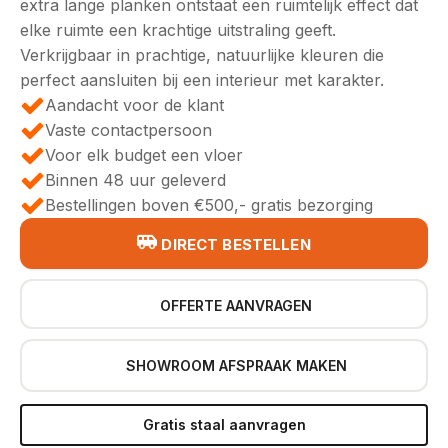
€39,95.
€32,95.
extra lange planken ontstaat een ruimtelijk effect dat
elke ruimte een krachtige uitstraling geeft.
Verkrijgbaar in prachtige, natuurlijke kleuren die
perfect aansluiten bij een interieur met karakter.
Aandacht voor de klant
Vaste contactpersoon
Voor elk budget een vloer
Binnen 48 uur geleverd
Bestellingen boven €500,- gratis bezorging
DIRECT BESTELLEN
OFFERTE AANVRAGEN
SHOWROOM AFSPRAAK MAKEN
Gratis staal aanvragen