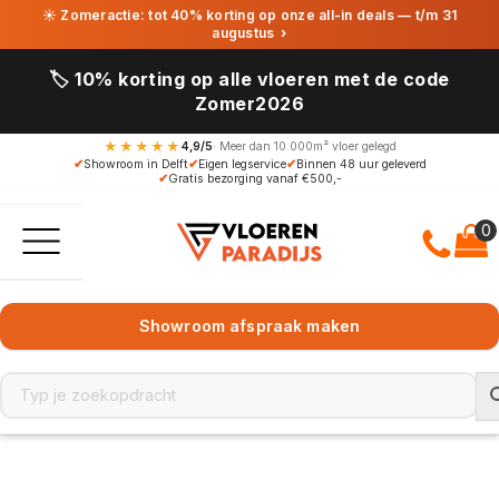
☀ Zomeractie: tot 40% korting op onze all-in deals — t/m 31
augustus
›
🏷️ 10% korting op alle vloeren met de code
Zomer2026
★★★★★
4,9/5
· Meer dan 10.000m² vloer gelegd
✔
Showroom in Delft
✔
Eigen legservice
✔
Binnen 48 uur geleverd
✔
Gratis bezorging vanaf €500,-
Showroom afspraak maken