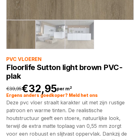
PVC VLOEREN
Floorlife Sutton light brown PVC-
plak
€
32,95
2
€
39,95
per m
Oorspronkelijke
Huidige
Ergens anders goedkoper? Meld het ons
Deze pvc vloer straalt karakter uit met zijn rustige
prijs
prijs
patroon en warme tinten. De realistische
houtstructuur geeft een stoere, natuurlijke look,
was:
is:
terwijl de extra matte toplaag van 0,55 mm zorgt
voor een robuust en slijtvast oppervlak. Dankzij de