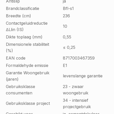
Antislip
ja
Brandclassificatie
Bfl-s1
Breedte (cm)
236
Contactgeluidreductie
10
∆Llin (IS)
Dikte toplaag (mm)
0,55
Dimensionele stabiliteit
≤ 0,25
(%)
EAN code
8717003467359
Formaldehyde emissie
E1
Garantie Woongebruik
levenslange garantie
(jaren)
Gebruiksklasse
23 - zwaar
consumenten
woongebruik
34 - intensief
Gebruiksklasse project
projectgebruik