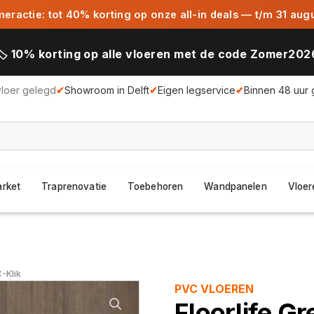
ractie: tot 40% korting op onze all-in deals — t/m 31 aug
🏷️ 10% korting op alle vloeren met de code Zomer202
vloer gelegd
✔
Showroom in Delft
✔
Eigen legservice
✔
Binnen 48 uur 
arket
Traprenovatie
Toebehoren
Wandpanelen
Vloer
-Klik
PVC VLOEREN
Floorlife G