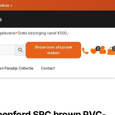
ustus
›
6
geleverd
✔
Gratis bezorging vanaf €500,-
Showroom afspraak
0
maken
en Paradijs Collectie
Contact
reenford SRC brown PVC-