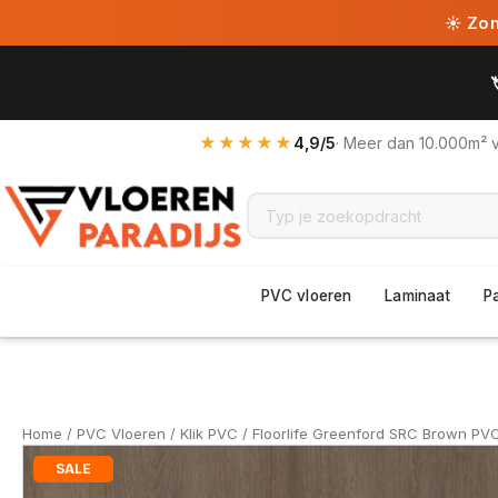
☀ Zome
★★★★★
4,9/5
· Meer dan 10.000m² 
PVC vloeren
Laminaat
P
Home
/
PVC Vloeren
/
Klik PVC
/ Floorlife Greenford SRC Brown PVC
SALE