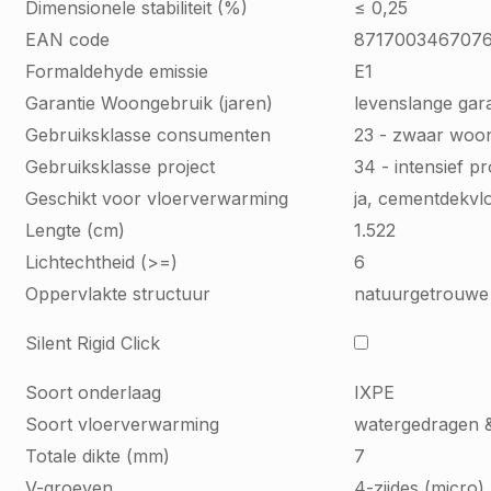
Dimensionele stabiliteit (%)
≤ 0,25
EAN code
871700346707
Formaldehyde emissie
E1
Garantie Woongebruik (jaren)
levenslange gara
Gebruiksklasse consumenten
23 - zwaar woo
Gebruiksklasse project
34 - intensief p
Geschikt voor vloerverwarming
ja, cementdekvl
Lengte (cm)
1.522
Lichtechtheid (>=)
6
Oppervlakte structuur
natuurgetrouwe 
Silent Rigid Click
Soort onderlaag
IXPE
Soort vloerverwarming
watergedragen &
Totale dikte (mm)
7
V-groeven
4-zijdes (micro)