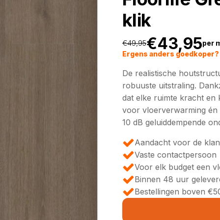
klik
€
43,95
€
49,95
per 
Oorspronkeli
Huidige
Ergens anders goedkoper? 
De realistische houtstruc
prijs
prijs
robuuste uitstraling. Dankz
dat elke ruimte kracht en 
was:
is:
voor vloerverwarming én -
10 dB geluiddempende ond
€49,95.
€43,95.
Aandacht voor de klan
Vaste contactpersoon
Voor elk budget een v
Binnen 48 uur gelever
Bestellingen boven €50