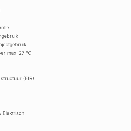
6
ntie
ngebruik
rojectgebruik
oer max. 27 °C
structuur (EIR)
 Elektrisch