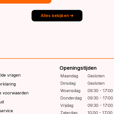
€39,95.
€32,95.
s:
9,95.
6,95.
Alles bekijken ➔
Openingstijden
elde vragen
Maandag
Gesloten
Dinsdag
Gesloten
rklaring
Woensdag
09:30 - 17:00
e voorwaarden
Donderdag
09:30 - 17:00
ud
Vrijdag
09:30 - 17:00
service
Zaterdag
10:00 - 17:00