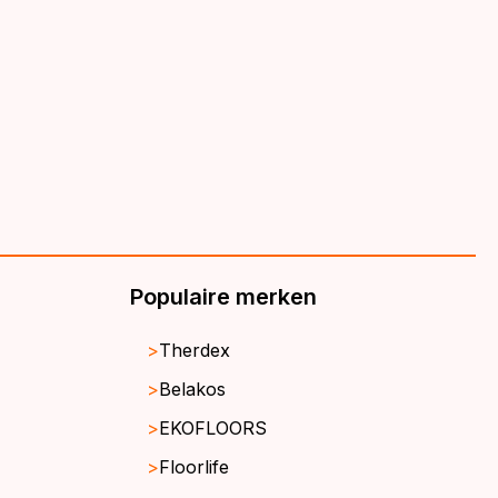
€39,95.
€32,95.
Populaire merken
Therdex
Belakos
EKOFLOORS
Floorlife