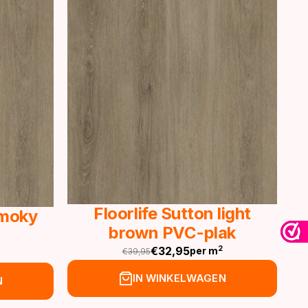
Floorlife Sutton light
Smoky
brown PVC-plak
€
32,95
2
per m
€
39,95
Oorspronkelijke
Huidige
prijs
prijs
IN WINKELWAGEN
N
was:
is: