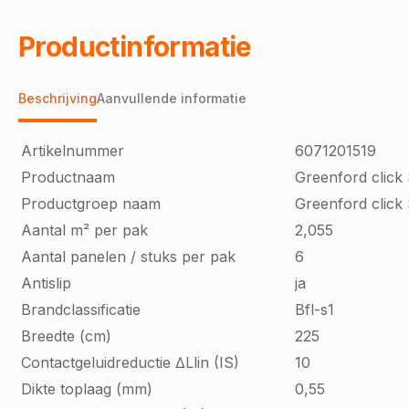
Productinformatie
Beschrijving
Aanvullende informatie
Artikelnummer
6071201519
Productnaam
Greenford clic
Productgroep naam
Greenford click
Aantal m² per pak
2,055
Aantal panelen / stuks per pak
6
Antislip
ja
Brandclassificatie
Bfl-s1
Breedte (cm)
225
Contactgeluidreductie ∆Llin (IS)
10
Dikte toplaag (mm)
0,55