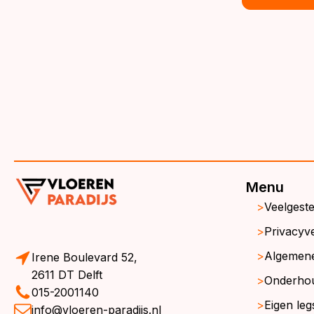
€39,95.
€36,95.
wa
is:
€3
€3
Menu
Veelgest
Privacyve
Algemen
Irene Boulevard 52,
2611 DT Delft
Onderho
015-2001140
Eigen leg
info@vloeren-paradijs.nl