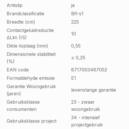
Antislip
ja
Brandclassificatie
Bfl-s1
Breedte (cm)
225
Contactgeluidreductie
10
∆Llin (IS)
Dikte toplaag (mm)
0,55
Dimensionele stabiliteit
≤ 0,25
(%)
EAN code
8717003467052
Formaldehyde emissie
E1
Garantie Woongebruik
levenslange garantie
(jaren)
Gebruiksklasse
23 - zwaar
consumenten
woongebruik
34 - intensief
Gebruiksklasse project
projectgebruik