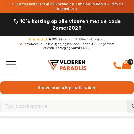
☀ Zomeractie: tot 40% korting op onze all-in deals — t/m 31
augustus
›
🏷️ 10% korting op alle vloeren met de code
Zomer2026
★★★★★
4,9/5
· Meer dan 10.000m² vloer gelegd
✔
Showroom in Delft
✔
Eigen legservice
✔
Binnen 48 uur geleverd
✔
Gratis bezorging vanaf €500,-
Showroom afspraak maken