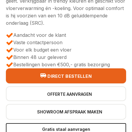
geeft. Verkrijgbaar in trendy kleuren en geschikt voor
€49,95.
€43,95.
vloerverwarming én -koeling. Voor optimaal comfort
is hij voorzien van een 10 dB geluiddempende
onderlaag (SRC).
Aandacht voor de klant
Vaste contactpersoon
Voor elk budget een vloer
Binnen 48 uur geleverd
Bestellingen boven €500,- gratis bezorging
DIRECT BESTELLEN
OFFERTE AANVRAGEN
SHOWROOM AFSPRAAK MAKEN
Gratis staal aanvragen