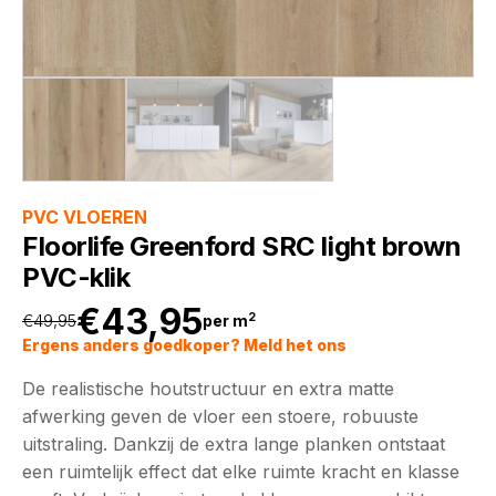
PVC VLOEREN
Floorlife Greenford SRC light brown
PVC-klik
€
43,95
2
€
49,95
per m
Oorspronkelijke
Huidige
Ergens anders goedkoper? Meld het ons
De realistische houtstructuur en extra matte
prijs
prijs
afwerking geven de vloer een stoere, robuuste
uitstraling. Dankzij de extra lange planken ontstaat
was:
is:
een ruimtelijk effect dat elke ruimte kracht en klasse