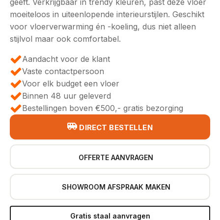
geeft. Verkrijgbaar in trendy kleuren, past deze vloer
€39,95.
€33,95.
moeiteloos in uiteenlopende interieurstijlen. Geschikt
voor vloerverwarming én -koeling, dus niet alleen
stijlvol maar ook comfortabel.
Aandacht voor de klant
Vaste contactpersoon
Voor elk budget een vloer
Binnen 48 uur geleverd
Bestellingen boven €500,- gratis bezorging
DIRECT BESTELLEN
OFFERTE AANVRAGEN
SHOWROOM AFSPRAAK MAKEN
Gratis staal aanvragen