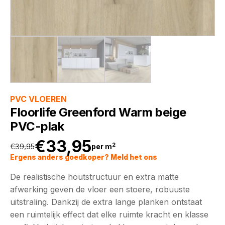
PVC VLOEREN
Floorlife Greenford Warm beige
PVC-plak
€
33,95
2
€
39,95
per m
Oorspronkelijke
Huidige
Ergens anders goedkoper? Meld het ons
De realistische houtstructuur en extra matte
prijs
prijs
afwerking geven de vloer een stoere, robuuste
uitstraling. Dankzij de extra lange planken ontstaat
was:
is:
een ruimtelijk effect dat elke ruimte kracht en klasse