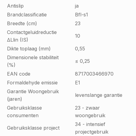
Antislip
ja
Brandclassificatie
Bfl-s1
Breedte (cm)
23
Contactgeluidreductie
10
∆Llin (IS)
Dikte toplaag (mm)
0,55
Dimensionele stabiliteit
≤ 0,25
(%)
EAN code
8717003466970
Formaldehyde emissie
E1
Garantie Woongebruik
levenslange garantie
(jaren)
Gebruiksklasse
23 - zwaar
consumenten
woongebruik
34 - intensief
Gebruiksklasse project
projectgebruik