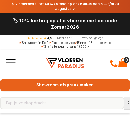
☀ Zomeractie: tot 40% korting op onze all-in deals — t/m 31
augustus
›
🏷️ 10% korting op alle vloeren met de code
Zomer2026
★★★★★
4,9/5
· Meer dan 10.000m² vloer gelegd
✔
Showroom in Delft
✔
Eigen legservice
✔
Binnen 48 uur geleverd
✔
Gratis bezorging vanaf €500,-
Showroom afspraak maken