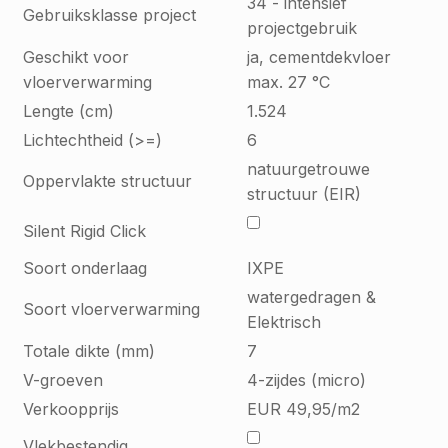
34 - intensief
Gebruiksklasse project
projectgebruik
Geschikt voor
ja, cementdekvloer
vloerverwarming
max. 27 °C
Lengte (cm)
1.524
Lichtechtheid (>=)
6
natuurgetrouwe
Oppervlakte structuur
structuur (EIR)
Silent Rigid Click
Soort onderlaag
IXPE
watergedragen &
Soort vloerverwarming
Elektrisch
Totale dikte (mm)
7
V-groeven
4-zijdes (micro)
Verkoopprijs
EUR 49,95/m2
Vlekbestendig