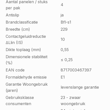
Aantal panelen / stuks
4
per pak
Antislip
ja
Brandclassificatie
Bfl-s1
Breedte (cm)
229
Contactgeluidreductie
10
∆Llin (IS)
Dikte toplaag (mm)
0,55
Dimensionele stabiliteit
≤ 0,25
(%)
EAN code
8717003467397
Formaldehyde emissie
E1
Garantie Woongebruik
levenslange garantie
(jaren)
Gebruiksklasse
23 - zwaar
consumenten
woongebruik