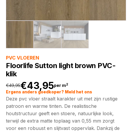
PVC VLOEREN
Floorlife Sutton light brown PVC-
klik
€
43,95
2
€
49,95
per m
Oorspronkelijke
Huidige
Ergens anders goedkoper? Meld het ons
Deze pvc vloer straalt karakter uit met zijn rustige
prijs
prijs
patroon en warme tinten. De realistische
houtstructuur geeft een stoere, natuurlijke look,
was:
is:
terwijl de extra matte toplaag van 0,55 mm zorgt
voor een robuust en slijtvast oppervlak. Dankzij de