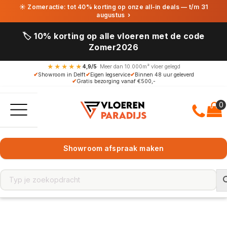
☀ Zomeractie: tot 40% korting op onze all-in deals — t/m 31
augustus
›
🏷️ 10% korting op alle vloeren met de code
Zomer2026
★★★★★
4,9/5
· Meer dan 10.000m² vloer gelegd
✔
Showroom in Delft
✔
Eigen legservice
✔
Binnen 48 uur geleverd
✔
Gratis bezorging vanaf €500,-
Showroom afspraak maken