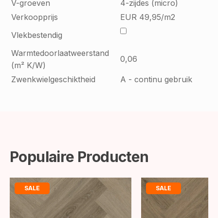
V-groeven
4-zijdes (micro)
Verkoopprijs
EUR 49,95/m2
Vlekbestendig
Warmtedoorlaatweerstand
0,06
(m² K/W)
Zwenkwielgeschiktheid
A - continu gebruik
Populaire Producten
SALE
SALE