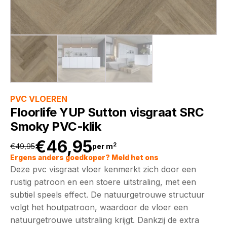
PVC VLOEREN
Floorlife YUP Sutton visgraat SRC
Smoky PVC-klik
€
46,95
2
€
49,95
per m
Oorspronkelijke
Huidige
Ergens anders goedkoper? Meld het ons
Deze pvc visgraat vloer kenmerkt zich door een
prijs
prijs
rustig patroon en een stoere uitstraling, met een
subtiel speels effect. De natuurgetrouwe structuur
was:
is:
volgt het houtpatroon, waardoor de vloer een
natuurgetrouwe uitstraling krijgt. Dankzij de extra