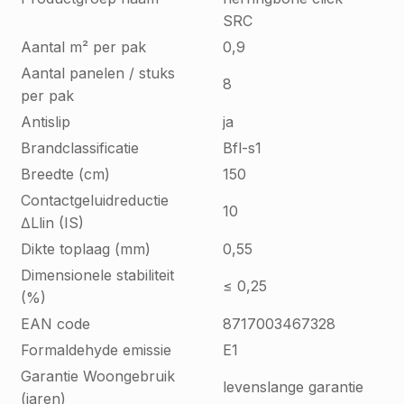
SRC
Aantal m² per pak
0,9
Aantal panelen / stuks
8
per pak
Antislip
ja
Brandclassificatie
Bfl-s1
Breedte (cm)
150
Contactgeluidreductie
10
∆Llin (IS)
Dikte toplaag (mm)
0,55
Dimensionele stabiliteit
≤ 0,25
(%)
EAN code
8717003467328
Formaldehyde emissie
E1
Garantie Woongebruik
levenslange garantie
(jaren)