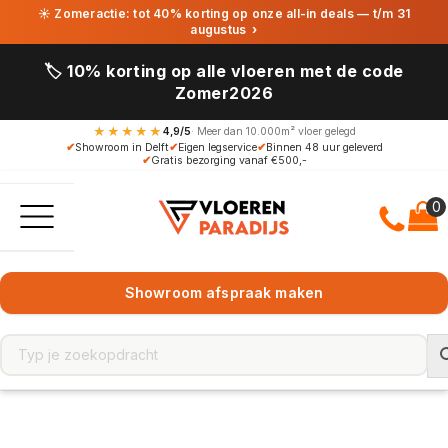
☀ Zomeractie: tot 40% korting op onze all-in deals — t/m 31
augustus
›
🏷️ 10% korting op alle vloeren met de code
Zomer2026
★★★★★
4,9/5
· Meer dan 10.000m² vloer gelegd
✔
Showroom in Delft
✔
Eigen legservice
✔
Binnen 48 uur geleverd
✔
Gratis bezorging vanaf €500,-
Showroom afspraak maken