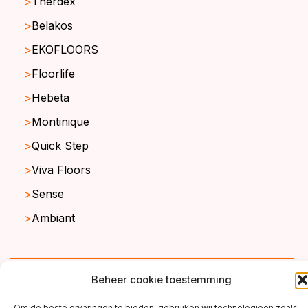
Therdex
Belakos
EKOFLOORS
Floorlife
Hebeta
Montinique
Quick Step
Viva Floors
Sense
Ambiant
copyright ©2026
Beheer cookie toestemming
Om de beste ervaringen te bieden, gebruiken wij technologieën zoals