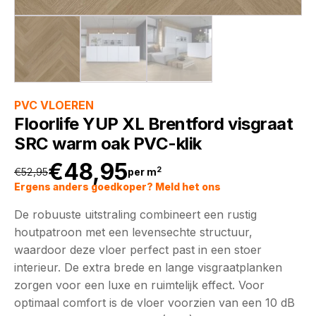
PVC VLOEREN
Floorlife YUP XL Brentford visgraat
SRC warm oak PVC-klik
€
48,95
2
€
52,95
per m
Oorspronkelijke
Huidige
Ergens anders goedkoper? Meld het ons
De robuuste uitstraling combineert een rustig
prijs
prijs
houtpatroon met een levensechte structuur,
waardoor deze vloer perfect past in een stoer
was:
is:
interieur. De extra brede en lange visgraatplanken
zorgen voor een luxe en ruimtelijk effect. Voor
€52,95.
€48,95.
optimaal comfort is de vloer voorzien van een 10 dB