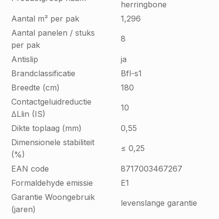
herringbone
Aantal m² per pak
1,296
Aantal panelen / stuks
8
per pak
Antislip
ja
Brandclassificatie
Bfl-s1
Breedte (cm)
180
Contactgeluidreductie
10
∆Llin (IS)
Dikte toplaag (mm)
0,55
Dimensionele stabiliteit
≤ 0,25
(%)
EAN code
8717003467267
Formaldehyde emissie
E1
Garantie Woongebruik
levenslange garantie
(jaren)