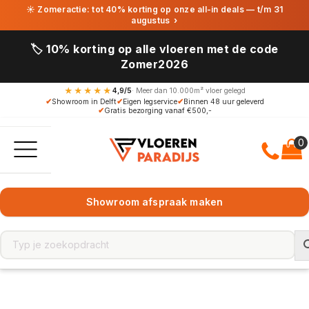
☀ Zomeractie: tot 40% korting op onze all-in deals — t/m 31
augustus
›
🏷️ 10% korting op alle vloeren met de code
Zomer2026
★★★★★
4,9/5
· Meer dan 10.000m² vloer gelegd
✔
Showroom in Delft
✔
Eigen legservice
✔
Binnen 48 uur geleverd
✔
Gratis bezorging vanaf €500,-
Showroom afspraak maken