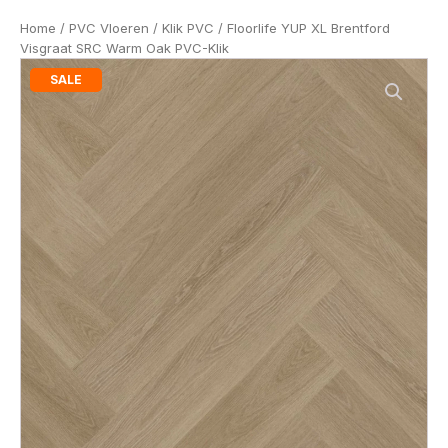
Home
/
PVC Vloeren
/
Klik PVC
/ Floorlife YUP XL Brentford
Visgraat SRC Warm Oak PVC-Klik
SALE