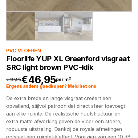
PVC VLOEREN
Floorlife YUP XL Greenford visgraat
SRC light brown PVC-klik
€
46,95
2
€
49,95
per m
Oorspronkelijke
Huidige
Ergens anders goedkoper? Meld het ons
De extra brede en lange visgraat creëert een
prijs
prijs
opvallend, stijlvol patroon dat direct sfeer toevoegt
aan elke ruimte. De realistische houtstructuur en
was:
is:
extra matte afwerking geven de vloer een stoere,
robuuste uitstraling. Dankzij de royale afmetingen
€49,95.
€46,95.
ontstaat een ruimtelijk effect. Voorzien van een 10 dB