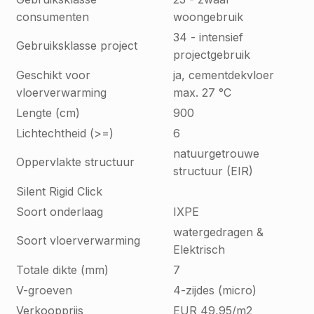
consumenten
woongebruik
34 - intensief
Gebruiksklasse project
projectgebruik
Geschikt voor
ja, cementdekvloer
vloerverwarming
max. 27 °C
Lengte (cm)
900
Lichtechtheid (>=)
6
natuurgetrouwe
Oppervlakte structuur
structuur (EIR)
Silent Rigid Click
Soort onderlaag
IXPE
watergedragen &
Soort vloerverwarming
Elektrisch
Totale dikte (mm)
7
V-groeven
4-zijdes (micro)
Verkoopprijs
EUR 49,95/m2