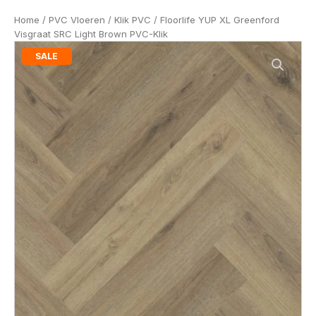
Home
/
PVC Vloeren
/
Klik PVC
/ Floorlife YUP XL Greenford
Visgraat SRC Light Brown PVC-Klik
SALE