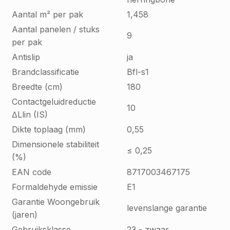
Aantal m² per pak
1,458
Aantal panelen / stuks
9
per pak
Antislip
ja
Brandclassificatie
Bfl-s1
Breedte (cm)
180
Contactgeluidreductie
10
∆Llin (IS)
Dikte toplaag (mm)
0,55
Dimensionele stabiliteit
≤ 0,25
(%)
EAN code
8717003467175
Formaldehyde emissie
E1
Garantie Woongebruik
levenslange garantie
(jaren)
Gebruiksklasse
23 - zwaar