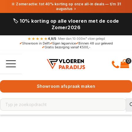
☀ Zomeractie: tot 40% korting op onze all-in deals — t/m 31
augustus
›
🏷️ 10% korting op alle vloeren met de code
Zomer2026
★★★★★
4,9/5
· Meer dan 10.000m² vloer gelegd
✔
Showroom in Delft
✔
Eigen legservice
✔
Binnen 48 uur geleverd
✔
Gratis bezorging vanaf €500,-
Showroom afspraak maken