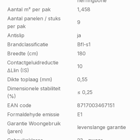
herringbone
Aantal m² per pak
1,458
Aantal panelen / stuks
9
per pak
Antislip
ja
Brandclassificatie
Bfl-s1
Breedte (cm)
180
Contactgeluidreductie
10
∆Llin (IS)
Dikte toplaag (mm)
0,55
Dimensionele stabiliteit
≤ 0,25
(%)
EAN code
8717003467151
Formaldehyde emissie
E1
Garantie Woongebruik
levenslange garantie
(jaren)