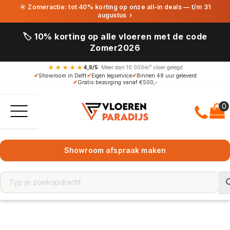
☀ Zomeractie: tot 40% korting op onze all-in deals — t/m 31
augustus
›
🏷️ 10% korting op alle vloeren met de code
Zomer2026
★★★★★
4,9/5
· Meer dan 10.000m² vloer gelegd
✔
Showroom in Delft
✔
Eigen legservice
✔
Binnen 48 uur geleverd
✔
Gratis bezorging vanaf €500,-
Showroom afspraak maken