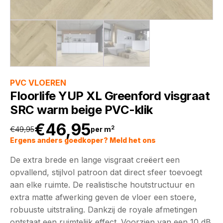
PVC VLOEREN
Floorlife YUP XL Greenford visgraat
SRC warm beige PVC-klik
€
46,95
2
€
49,95
per m
Oorspronkelijke
Huidige
Ergens anders goedkoper? Meld het ons
De extra brede en lange visgraat creëert een
prijs
prijs
opvallend, stijlvol patroon dat direct sfeer toevoegt
aan elke ruimte. De realistische houtstructuur en
was:
is:
extra matte afwerking geven de vloer een stoere,
robuuste uitstraling. Dankzij de royale afmetingen
€49,95.
€46,95.
ontstaat een ruimtelijk effect. Voorzien van een 10 dB