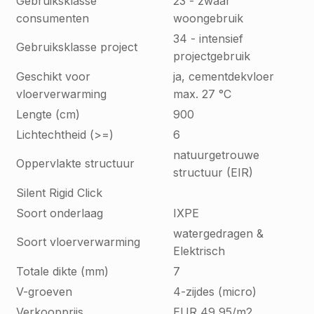
Gebruiksklasse
23 - zwaar
consumenten
woongebruik
34 - intensief
Gebruiksklasse project
projectgebruik
Geschikt voor
ja, cementdekvloer
vloerverwarming
max. 27 °C
Lengte (cm)
900
Lichtechtheid (>=)
6
natuurgetrouwe
Oppervlakte structuur
structuur (EIR)
Silent Rigid Click
Soort onderlaag
IXPE
watergedragen &
Soort vloerverwarming
Elektrisch
Totale dikte (mm)
7
V-groeven
4-zijdes (micro)
Verkoopprijs
EUR 49,95/m2