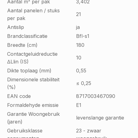
Aantal m² per pak
3,402
Aantal panelen / stuks
21
per pak
Antislip
ja
Brandclassificatie
Bfl-s1
Breedte (cm)
180
Contactgeluidreductie
10
∆Llin (IS)
Dikte toplaag (mm)
0,55
Dimensionele stabiliteit
≤ 0,25
(%)
EAN code
8717003467090
Formaldehyde emissie
E1
Garantie Woongebruik
levenslange garantie
(jaren)
Gebruiksklasse
23 - zwaar