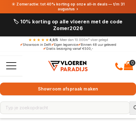
☀ Zomeractie: tot 40% korting op onze all-in deals — t/m 31
augustus
›
🏷️ 10% korting op alle vloeren met de code
Zomer2026
★★★★★
4,9/5
· Meer dan 10.000m² vloer gelegd
✔
Showroom in Delft
✔
Eigen legservice
✔
Binnen 48 uur geleverd
✔
Gratis bezorging vanaf €500,-
Showroom afspraak maken