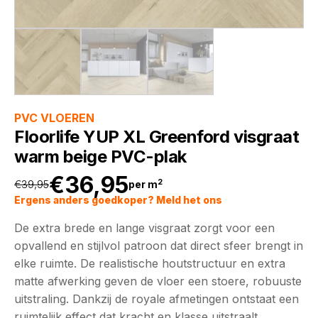
PVC VLOEREN
Floorlife YUP XL Greenford visgraat
warm beige PVC-plak
€
36,95
2
€
39,95
per m
Oorspronkelijke
Huidige
Ergens anders goedkoper? Meld het ons
De extra brede en lange visgraat zorgt voor een
prijs
prijs
opvallend en stijlvol patroon dat direct sfeer brengt in
elke ruimte. De realistische houtstructuur en extra
was:
is:
matte afwerking geven de vloer een stoere, robuuste
uitstraling. Dankzij de royale afmetingen ontstaat een
€39,95.
€36,95.
ruimtelijk effect dat kracht en klasse uitstraalt.