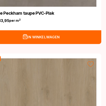
ife Peckham taupe PVC-Plak
33,95
2
per m
nkelijke
IN WINKELWAGEN
.
.