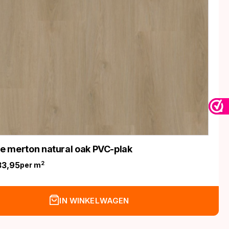
ife merton natural oak PVC-plak
33,95
2
per m
nkelijke
IN WINKELWAGEN
.
.