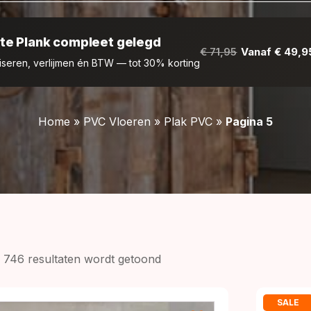
te Plank compleet gelegd
€ 71,95
Vanaf € 49,9
liseren, verlijmen én BTW — tot 30% korting
Home
»
PVC Vloeren
»
Plak PVC
»
Pagina 5
Gesorteerd
 746 resultaten wordt getoond
op
prijs:
SALE
laag