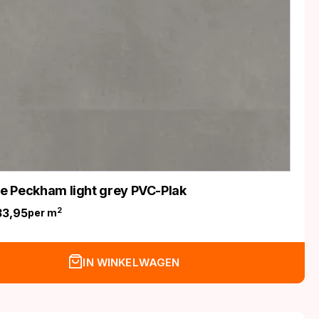
ife Peckham light grey PVC-Plak
33,95
2
per m
nkelijke
IN WINKELWAGEN
.
.