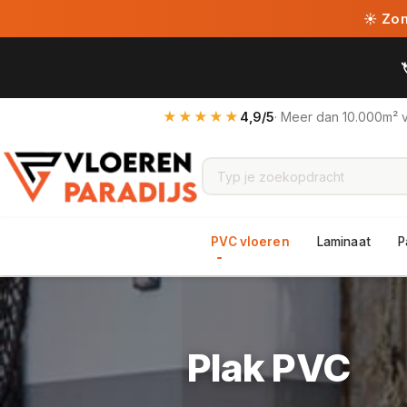
☀ Zome
★★★★★
4,9/5
· Meer dan 10.000m² 
PVC vloeren
Laminaat
P
Plak PVC