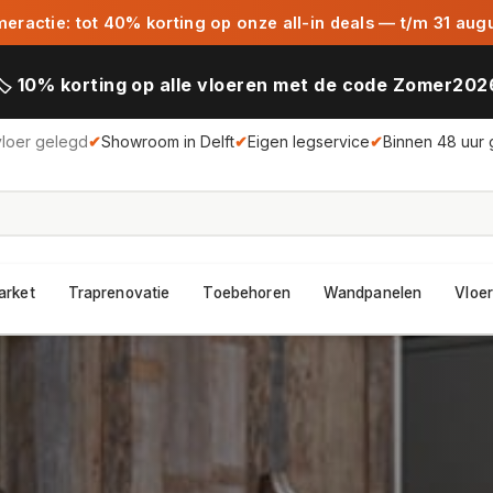
ractie: tot 40% korting op onze all-in deals — t/m 31 aug
🏷️ 10% korting op alle vloeren met de code Zomer202
vloer gelegd
✔
Showroom in Delft
✔
Eigen legservice
✔
Binnen 48 uur 
arket
Traprenovatie
Toebehoren
Wandpanelen
Vloer