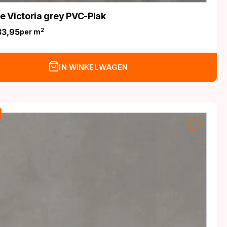
fe Victoria grey PVC-Plak
33,95
2
per m
nkelijke
IN WINKELWAGEN
.
.