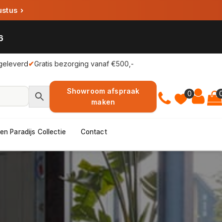
ustus
›
6
geleverd
✔
Gratis bezorging vanaf €500,-
Showroom afspraak
0
maken
en Paradijs Collectie
Contact