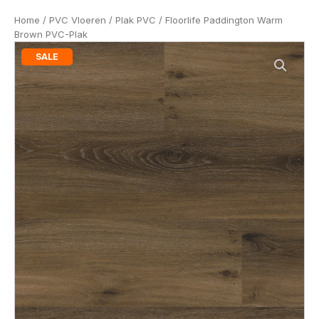
Home
/
PVC Vloeren
/
Plak PVC
/ Floorlife Paddington Warm
Brown PVC-Plak
SALE