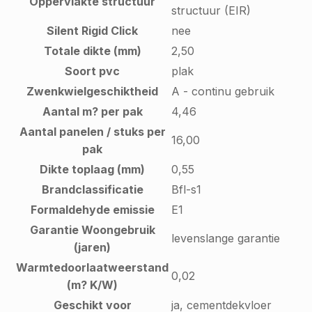
Oppervlakte structuur
structuur (EIR)
Silent Rigid Click
nee
Totale dikte (mm)
2,50
Soort pvc
plak
Zwenkwielgeschiktheid
A - continu gebruik
Aantal m? per pak
4,46
Aantal panelen / stuks per
16,00
pak
Dikte toplaag (mm)
0,55
Brandclassificatie
Bfl-s1
Formaldehyde emissie
E1
Garantie Woongebruik
levenslange garantie
(jaren)
Warmtedoorlaatweerstand
0,02
(m? K/W)
Geschikt voor
ja, cementdekvloer