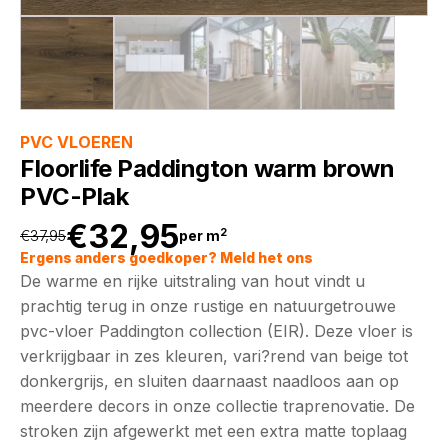
PVC VLOEREN
Floorlife Paddington warm brown
PVC-Plak
€
32,95
2
€
37,95
per m
Oorspronkelijke
Huidige
Ergens anders goedkoper? Meld het ons
De warme en rijke uitstraling van hout vindt u
prijs
prijs
prachtig terug in onze rustige en natuurgetrouwe
pvc-vloer Paddington collection (EIR). Deze vloer is
was:
is:
verkrijgbaar in zes kleuren, vari?rend van beige tot
donkergrijs, en sluiten daarnaast naadloos aan op
€37,95.
€32,95.
meerdere decors in onze collectie traprenovatie. De
stroken zijn afgewerkt met een extra matte toplaag