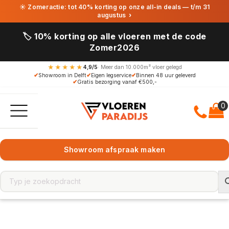
☀ Zomeractie: tot 40% korting op onze all-in deals — t/m 31
augustus
›
🏷️ 10% korting op alle vloeren met de code
Zomer2026
★★★★★
4,9/5
· Meer dan 10.000m² vloer gelegd
✔
Showroom in Delft
✔
Eigen legservice
✔
Binnen 48 uur geleverd
✔
Gratis bezorging vanaf €500,-
Showroom afspraak maken