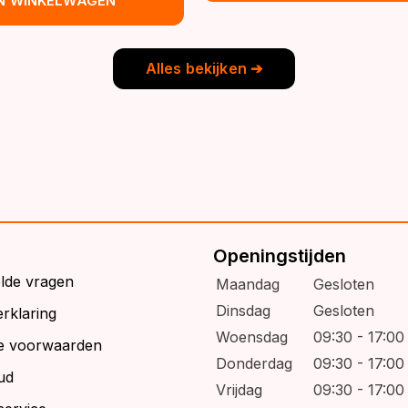
IN WINKELWAGEN
€39,95.
€32,95.
s:
9,95.
6,95.
Alles bekijken ➔
Openingstijden
elde vragen
Maandag
Gesloten
Dinsdag
Gesloten
rklaring
Woensdag
09:30 - 17:00
e voorwaarden
Donderdag
09:30 - 17:00
ud
Vrijdag
09:30 - 17:00