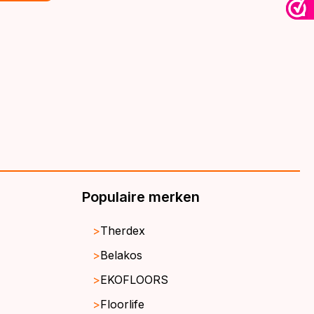
€39,95.
€32,95.
Populaire merken
Therdex
Belakos
EKOFLOORS
Floorlife