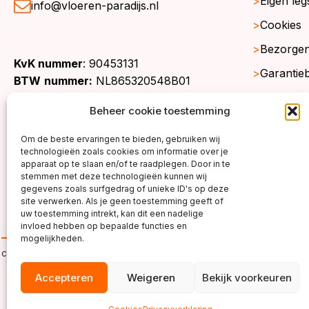
Eigen leg
info@vloeren-paradijs.nl
Cookies
Bezorgen
KvK nummer
: 90453131
Garantie
BTW
nummer:
NL865320548B01
Retourne
Beheer cookie toestemming
Gratis st
Om de beste ervaringen te bieden, gebruiken wij
Werkgeb
technologieën zoals cookies om informatie over je
apparaat op te slaan en/of te raadplegen. Door in te
stemmen met deze technologieën kunnen wij
gegevens zoals surfgedrag of unieke ID's op deze
site verwerken. Als je geen toestemming geeft of
uw toestemming intrekt, kan dit een nadelige
invloed hebben op bepaalde functies en
mogelijkheden.
copyright ©2026
Accepteren
Weigeren
Bekijk voorkeuren