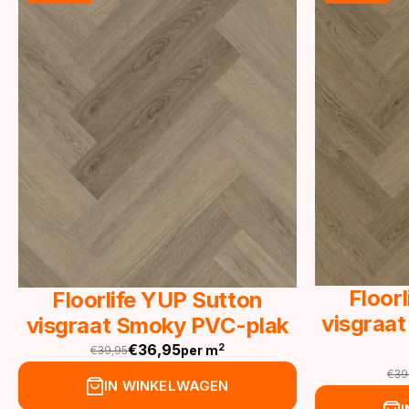
Floor
Floorlife YUP Sutton
visgraat
visgraat Smoky PVC-plak
€
36,95
2
per m
€
39,95
Oorspronkelijke
Huidige
€
39
prijs
prijs
Oor
Hu
IN WINKELWAGEN
was:
is:
pri
pri