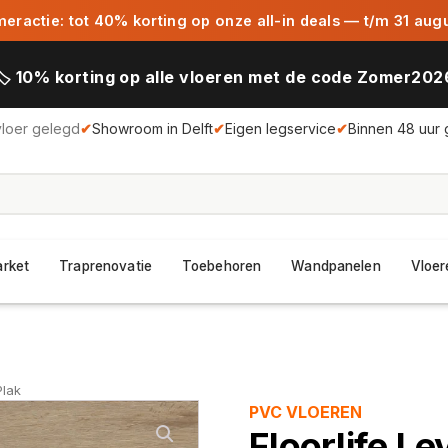
ractie: tot 40% korting op onze all-in deals — t/m 31 aug
🏷️ 10% korting op alle vloeren met de code Zomer202
vloer gelegd
✔
Showroom in Delft
✔
Eigen legservice
✔
Binnen 48 uur 
arket
Traprenovatie
Toebehoren
Wandpanelen
Vloer
Plak
PVC VLOEREN
Floorlife L