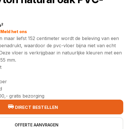
2
m
jke
Meld het ons
 maar liefst 152 centimeter wordt de beleving van een
benadrukt, waardoor de pvc-vloer bijna niet van echt
Deze vloer is verkrijgbaar in natuurlijke kleuren met een
0,55 mm.
t
loer
d
0,- gratis bezorging
DIRECT BESTELLEN
OFFERTE AANVRAGEN