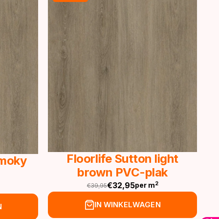
Floorlife Sutton light
Smoky
brown PVC-plak
€
32,95
2
per m
€
39,95
Oorspronkelijke
Huidige
prijs
prijs
IN WINKELWAGEN
N
was:
is: