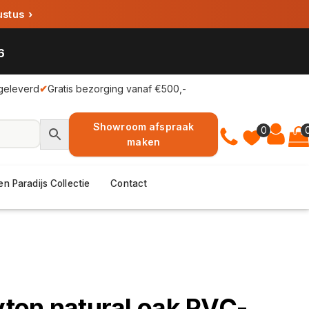
ustus
›
6
geleverd
✔
Gratis bezorging vanaf €500,-
Showroom afspraak
0
maken
en Paradijs Collectie
Contact
eyton natural oak PVC-