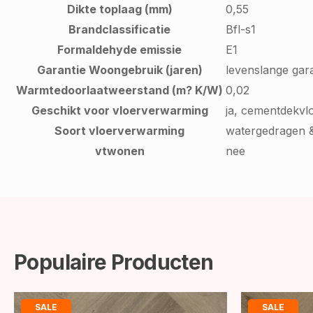
Dikte toplaag (mm)
0,55
Brandclassificatie
Bfl-s1
Formaldehyde emissie
E1
Garantie Woongebruik (jaren)
levenslange gara
Warmtedoorlaatweerstand (m? K/W)
0,02
Geschikt voor vloerverwarming
ja, cementdekvl
Soort vloerverwarming
watergedragen &
vtwonen
nee
Populaire Producten
SALE
SALE