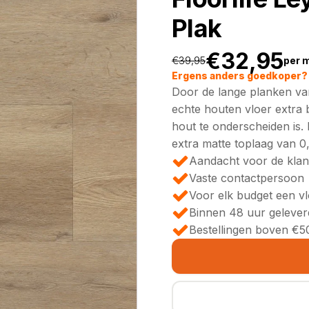
Plak
€
32,95
€
39,95
per 
Oorspronkeli
Huidige
Ergens anders goedkoper? 
Door de lange planken van
prijs
prijs
echte houten vloer extra 
hout te onderscheiden is. 
was:
is:
extra matte toplaag van 
Aandacht voor de klan
€39,95.
€32,95.
Vaste contactpersoon
Voor elk budget een v
Binnen 48 uur gelever
Bestellingen boven €50