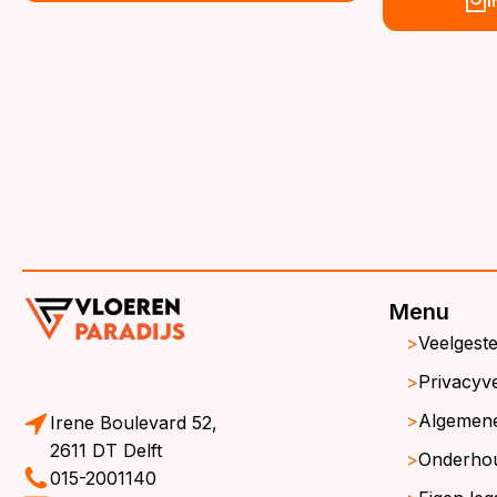
€39,95.
€36,95.
wa
is:
€3
€3
Menu
Veelgest
Privacyve
Algemen
Irene Boulevard 52,
2611 DT Delft
Onderho
015-2001140