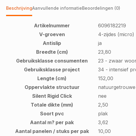
Beschrijving
Aanvullende informatie
Beoordelingen (0)
Artikelnummer
6096182219
V-groeven
4-zijdes (micro)
Antislip
ja
Breedte (cm)
23,80
Gebruiksklasse consumenten
23 - zwaar woo
Gebruiksklasse project
34 - intensief p
Lengte (cm)
152,00
Oppervlakte structuur
natuurgetrouwe 
Silent Rigid Click
nee
Totale dikte (mm)
2,50
Soort pvc
plak
Aantal m? per pak
3,62
Aantal panelen / stuks per pak
10,00