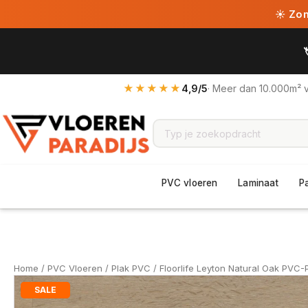
☀ Zome
★★★★★
4,9/5
· Meer dan 10.000m² 
PVC vloeren
Laminaat
P
Home
/
PVC Vloeren
/
Plak PVC
/ Floorlife Leyton Natural Oak PVC-
SALE