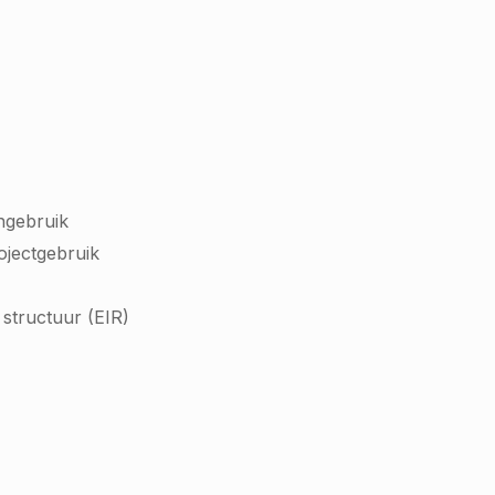
ngebruik
rojectgebruik
structuur (EIR)