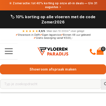
☀ Zomeractie: tot 40% korting op onze all-in deals — t/m 31
augustus
›
🏷️ 10% korting op alle vloeren met de code
Zomer2026
★★★★★
4,9/5
· Meer dan 10.000m² vloer gelegd
✔
Showroom in Delft
✔
Eigen legservice
✔
Binnen 48 uur geleverd
✔
Gratis bezorging vanaf €500,-
Showroom afspraak maken