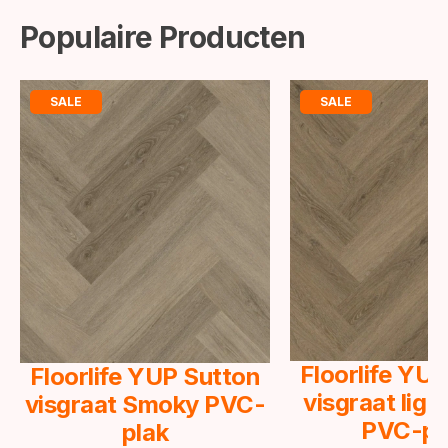
Populaire Producten
SALE
SALE
Floorlife YU
Floorlife YUP Sutton
visgraat lig
visgraat Smoky PVC-
PVC-pl
plak