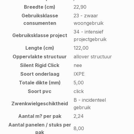
Breedte (cm)
22,90
Gebruiksklasse
23 - zwaar
consumenten
woongebruik
34 - intensief
Gebruiksklasse project
projectgebruik
Lengte (cm)
122,00
Oppervlakte structuur
allover structuur
Silent Rigid Click
nee
Soort onderlaag
IXPE
Totale dikte (mm)
5,00
Soort pvc
click
B - incidenteel
Zwenkwielgeschiktheid
gebruik
Aantal m? per pak
2,24
Aantal panelen / stuks per
8,00
pak