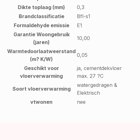
Dikte toplaag (mm)
0,3
Brandclassificatie
Bfl-s1
Formaldehyde emissie
E1
Garantie Woongebruik
10,00
(jaren)
Warmtedoorlaatweerstand
0,05
(m? K/W)
Geschikt voor
ja, cementdekvloer
vloerverwarming
max. 27 ?C
watergedragen &
Soort vloerverwarming
Elektrisch
vtwonen
nee