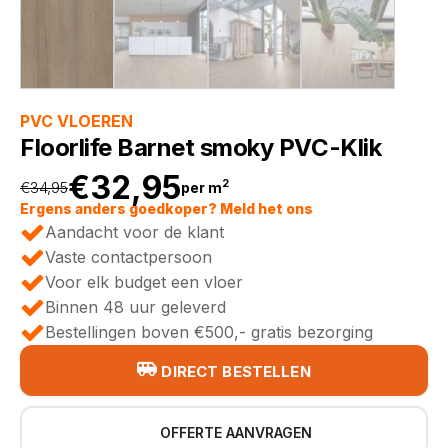
PVC VLOEREN
Floorlife Barnet smoky PVC-Klik
€
32,95
2
€
34,95
per m
Oorspronkelijke
Huidige
Ergens anders goedkoper? Meld het ons
Aandacht voor de klant
prijs
prijs
Vaste contactpersoon
Voor elk budget een vloer
was:
is:
Binnen 48 uur geleverd
Bestellingen boven €500,- gratis bezorging
€34,95.
€32,95.
DIRECT BESTELLEN
OFFERTE AANVRAGEN