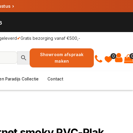
ustus
›
6
geleverd
✔
Gratis bezorging vanaf €500,-
Showroom afspraak
0
maken
en Paradijs Collectie
Contact
arnet smoky PVC-Plak