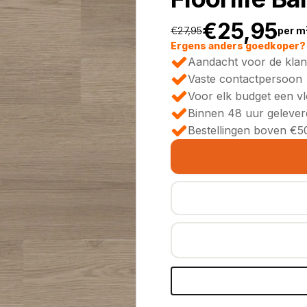
€
25,95
€
27,95
per m
Oorspronkeli
Huidige
Ergens anders goedkoper? 
Aandacht voor de klan
prijs
prijs
Vaste contactpersoon
Voor elk budget een v
was:
is:
Binnen 48 uur gelever
Bestellingen boven €50
€27,95.
€25,95.