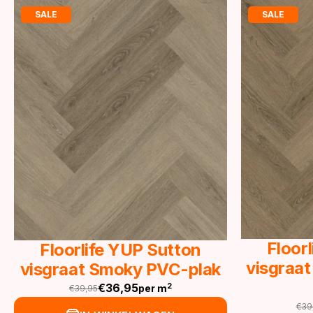
SALE
SALE
Floor
Floorlife YUP Sutton
visgraat
visgraat Smoky PVC-plak
€
36,95
2
per m
€
39,95
Oorspronkelijke
Huidige
€
39