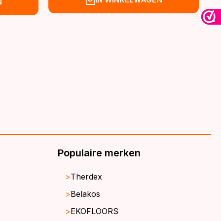
N
was:
is:
€39,95.
€32,95.
Populaire merken
Therdex
Belakos
EKOFLOORS