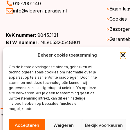
015-2001140
Eigen leg
info@vloeren-paradijs.nl
Cookies
Bezorgen
KvK nummer
: 90453131
Garantie
BTW
nummer:
NL865320548B01
Retourne
Beheer cookie toestemming
Gratis st
Om de beste ervaringen te bieden, gebruiken wij
Werkgeb
technologieën zoals cookies om informatie over je
apparaat op te slaan en/of te raadplegen. Door in te
stemmen met deze technologieën kunnen wij
gegevens zoals surfgedrag of unieke ID's op deze
site verwerken. Als je geen toestemming geeft of
uw toestemming intrekt, kan dit een nadelige
invloed hebben op bepaalde functies en
mogelijkheden.
copyright ©2026
Accepteren
Weigeren
Bekijk voorkeuren