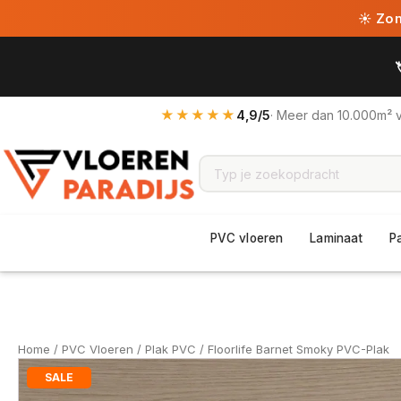
☀ Zome
★★★★★
4,9/5
· Meer dan 10.000m² 
PVC vloeren
Laminaat
P
Home
/
PVC Vloeren
/
Plak PVC
/ Floorlife Barnet Smoky PVC-Plak
SALE