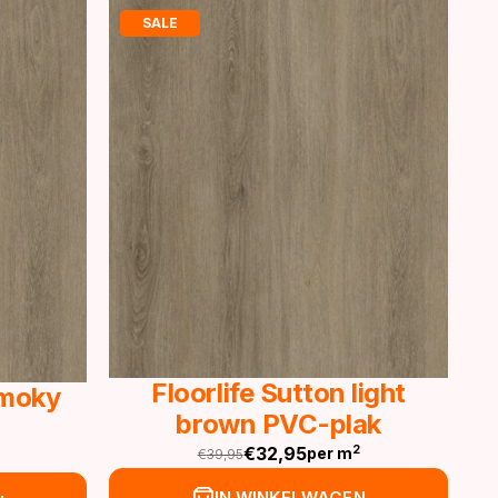
SALE
Floorlife Sutton light
Smoky
brown PVC-plak
€
32,95
2
per m
€
39,95
Oorspronkelijke
Huidige
prijs
prijs
IN WINKELWAGEN