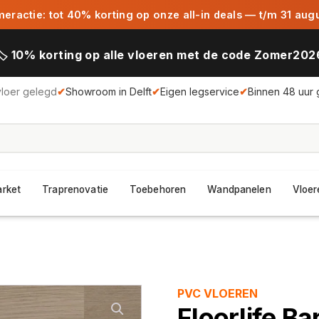
ractie: tot 40% korting op onze all-in deals — t/m 31 aug
🏷️ 10% korting op alle vloeren met de code Zomer202
vloer gelegd
✔
Showroom in Delft
✔
Eigen legservice
✔
Binnen 48 uur 
arket
Traprenovatie
Toebehoren
Wandpanelen
Vloer
PVC VLOEREN
Floorlife B