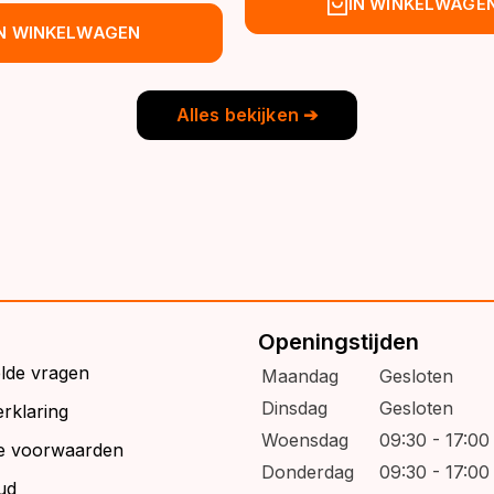
spronkelijke
idige
IN WINKELWAGE
was:
is:
js
js
IN WINKELWAGEN
€39,95.
€32,95.
s:
9,95.
6,95.
Alles bekijken ➔
Openingstijden
elde vragen
Maandag
Gesloten
Dinsdag
Gesloten
rklaring
Woensdag
09:30 - 17:00
e voorwaarden
Donderdag
09:30 - 17:00
ud