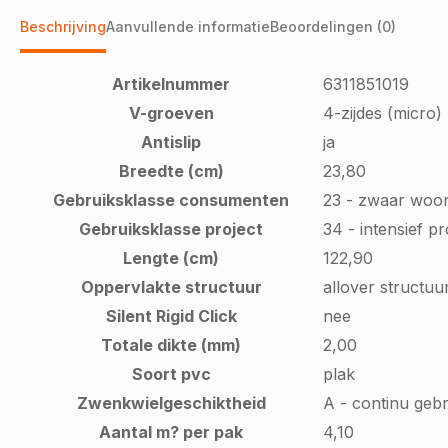
Beschrijving
Aanvullende informatie
Beoordelingen (0)
Artikelnummer
6311851019
V-groeven
4-zijdes (micro)
Antislip
ja
Breedte (cm)
23,80
Gebruiksklasse consumenten
23 - zwaar woo
Gebruiksklasse project
34 - intensief p
Lengte (cm)
122,90
Oppervlakte structuur
allover structuu
Silent Rigid Click
nee
Totale dikte (mm)
2,00
Soort pvc
plak
Zwenkwielgeschiktheid
A - continu gebr
Aantal m? per pak
4,10