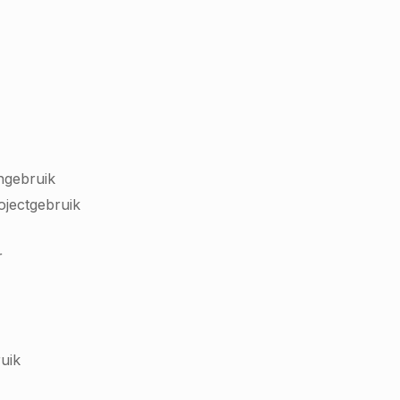
ngebruik
rojectgebruik
r
uik