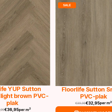
SALE
life YUP Sutton
Floorlife Sutton 
 light brown PVC-
PVC-plak
plak
€
32,95
2
per m
€
39,95
Oorspronkelijke
Huidige
€
36,95
2
per m
,95
prijs
prijs