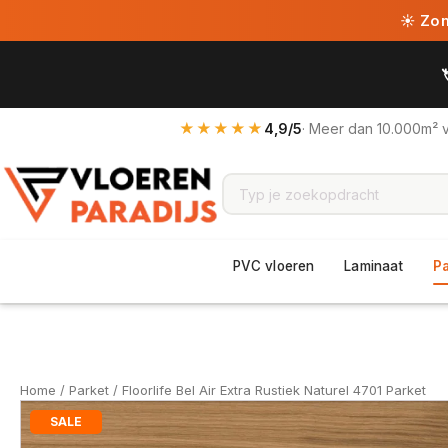
☀ Zome
★★★★★
4,9/5
· Meer dan 10.000m² 
PVC vloeren
Laminaat
P
Home
/
Parket
/ Floorlife Bel Air Extra Rustiek Naturel 4701 Parket
SALE