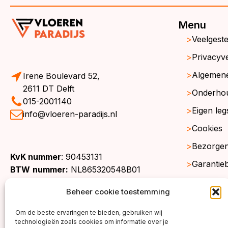
Menu
Veelgest
Privacyve
Algemen
Irene Boulevard 52,
2611 DT Delft
Onderho
015-2001140
Eigen leg
info@vloeren-paradijs.nl
Cookies
Bezorgen
KvK nummer
: 90453131
Garantie
BTW
nummer:
NL865320548B01
Retourne
Beheer cookie toestemming
Gratis st
Om de beste ervaringen te bieden, gebruiken wij
Werkgeb
technologieën zoals cookies om informatie over je