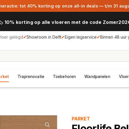
ractie: tot 40% korting op onze all-in deals — t/m 31 aug
🏷️ 10% korting op alle vloeren met de code Zomer202
vloer gelegd
✔
Showroom in Delft
✔
Eigen legservice
✔
Binnen 48 uur 
arket
Traprenovatie
Toebehoren
Wandpanelen
Vloer
PARKET
Floorlife Be