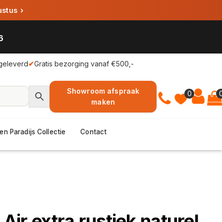
ustus
›
6
geleverd
✔
Gratis bezorging vanaf €500,-
Showroom afspraak
0
maken
en Paradijs Collectie
Contact
l Air extra rustiek naturel