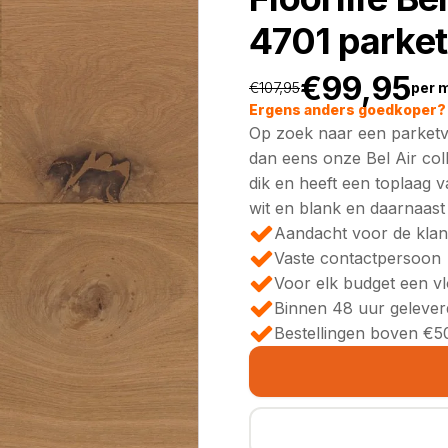
4701 parket
€
99,95
€
107,95
per 
Oorspronkeli
Huidige
Ergens anders goedkoper? 
Op zoek naar een parketvl
prijs
prijs
dan eens onze Bel Air coll
dik en heeft een toplaag v
was:
is:
wit en blank en daarnaast
Aandacht voor de klan
€107,95.
€99,95.
Vaste contactpersoon
Voor elk budget een v
Binnen 48 uur gelever
Bestellingen boven €50