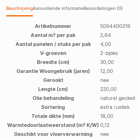
Beschrijving
Aanvullende informatie
Beoordelingen (0)
Artikelnummer
5094400319
Aantal m? per pak
2,64
Aantal panelen / stuks per pak
4,00
V-groeven
2-zijdes
Breedte (cm)
30,00
Garantie Woongebruik (jaren)
12,00
Gerookt
nee
Lengte (cm)
220,00
Olie behandeling
naturel geolied
Sortering
extra rustiek
Totale dikte (mm)
18,00
Warmtedoorlaatweerstand (m? K/W)
0,12
Geschikt voor vloerverwarming
nee