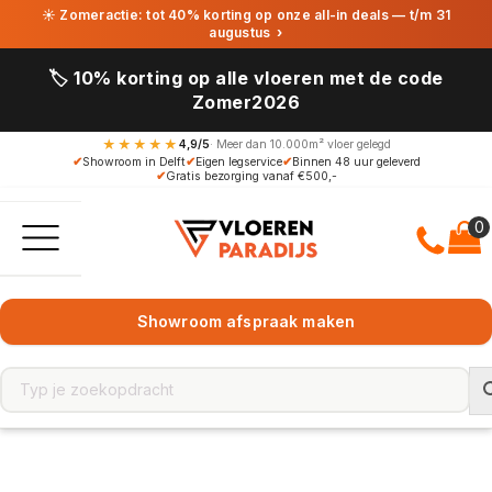
☀ Zomeractie: tot 40% korting op onze all-in deals — t/m 31
augustus
›
🏷️ 10% korting op alle vloeren met de code
Zomer2026
★★★★★
4,9/5
· Meer dan 10.000m² vloer gelegd
✔
Showroom in Delft
✔
Eigen legservice
✔
Binnen 48 uur geleverd
✔
Gratis bezorging vanaf €500,-
Showroom afspraak maken