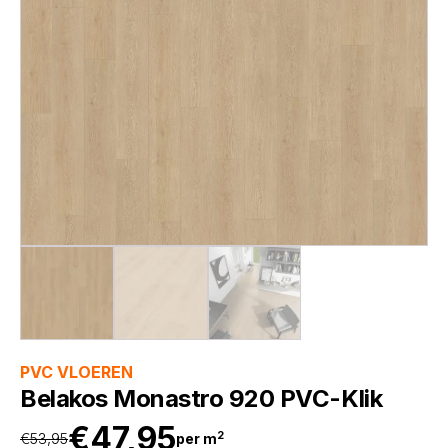
PVC VLOEREN
Belakos Monastro 920 PVC-Klik
€
47,95
2
€
53,95
per m