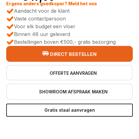
Oorspronkelijke
Huidige
Ergens anders goedkoper? Meld het ons
Aandacht voor de klant
prijs
prijs
Vaste contactpersoon
Voor elk budget een vloer
was:
is:
Binnen 48 uur geleverd
Bestellingen boven €500,- gratis bezorging
€53,95.
€47,95.
DIRECT BESTELLEN
OFFERTE AANVRAGEN
SHOWROOM AFSPRAAK MAKEN
Gratis staal aanvragen