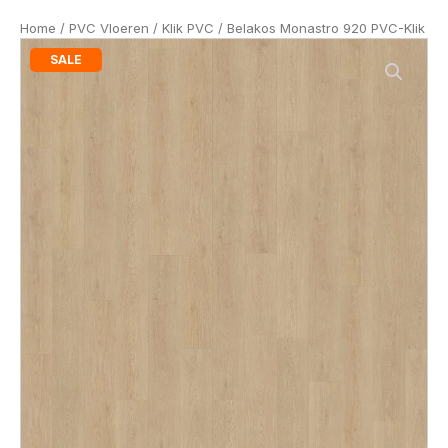
Home
/
PVC Vloeren
/
Klik PVC
/ Belakos Monastro 920 PVC-Klik
SALE