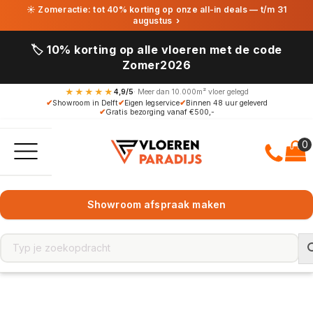
☀ Zomeractie: tot 40% korting op onze all-in deals — t/m 31
augustus
›
🏷️ 10% korting op alle vloeren met de code
Zomer2026
★★★★★
4,9/5
· Meer dan 10.000m² vloer gelegd
✔
Showroom in Delft
✔
Eigen legservice
✔
Binnen 48 uur geleverd
✔
Gratis bezorging vanaf €500,-
Showroom afspraak maken