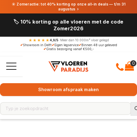
☀ Zomeractie: tot 40% korting op onze all-in deals — t/m 31
augustus
›
🏷️ 10% korting op alle vloeren met de code
Zomer2026
★★★★★
4,9/5
· Meer dan 10.000m² vloer gelegd
✔
Showroom in Delft
✔
Eigen legservice
✔
Binnen 48 uur geleverd
✔
Gratis bezorging vanaf €500,-
Showroom afspraak maken