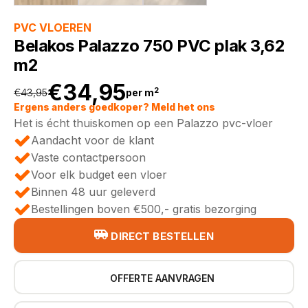
PVC VLOEREN
Belakos Palazzo 750 PVC plak 3,62
m2
€
34,95
2
€
43,95
per m
Oorspronkelijke
Huidige
Ergens anders goedkoper? Meld het ons
Het is écht thuiskomen op een Palazzo pvc-vloer
prijs
prijs
Aandacht voor de klant
Vaste contactpersoon
was:
is:
Voor elk budget een vloer
Binnen 48 uur geleverd
€43,95.
€34,95.
Bestellingen boven €500,- gratis bezorging
DIRECT BESTELLEN
OFFERTE AANVRAGEN