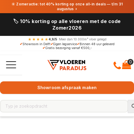
☀ Zomeractie: tot 40% korting op onze all-in deals — t/m 31
augustus
›
🏷️ 10% korting op alle vloeren met de code
Zomer2026
★★★★★
4,9/5
· Meer dan 10.000m² vloer gelegd
✔
Showroom in Delft
✔
Eigen legservice
✔
Binnen 48 uur geleverd
✔
Gratis bezorging vanaf €500,-
Showroom afspraak maken