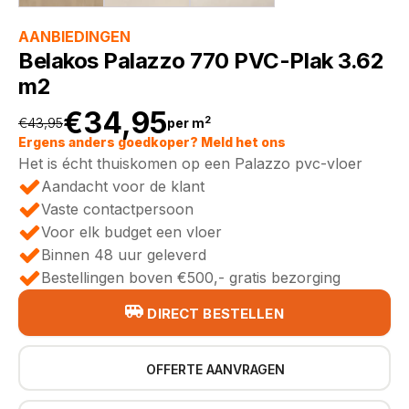
AANBIEDINGEN
Belakos Palazzo 770 PVC-Plak 3.62
m2
€
34,95
2
€
43,95
per m
Oorspronkelijke
Huidige
Ergens anders goedkoper? Meld het ons
Het is écht thuiskomen op een Palazzo pvc-vloer
prijs
prijs
Aandacht voor de klant
Vaste contactpersoon
was:
is:
Voor elk budget een vloer
Binnen 48 uur geleverd
€43,95.
€34,95.
Bestellingen boven €500,- gratis bezorging
DIRECT BESTELLEN
OFFERTE AANVRAGEN