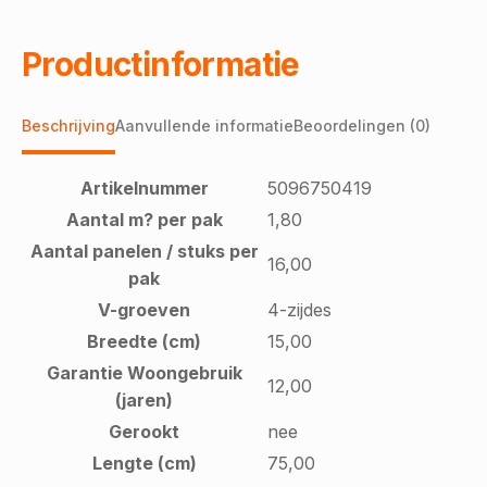
Productinformatie
Beschrijving
Aanvullende informatie
Beoordelingen (0)
Artikelnummer
5096750419
Aantal m? per pak
1,80
Aantal panelen / stuks per
16,00
pak
V-groeven
4-zijdes
Breedte (cm)
15,00
Garantie Woongebruik
12,00
(jaren)
Gerookt
nee
Lengte (cm)
75,00