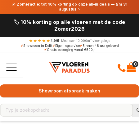
☀ Zomeractie: tot 40% korting op onze all-in deals — t/m 31
augustus
›
🏷️ 10% korting op alle vloeren met de code
Zomer2026
★★★★★
4,9/5
· Meer dan 10.000m² vloer gelegd
✔
Showroom in Delft
✔
Eigen legservice
✔
Binnen 48 uur geleverd
✔
Gratis bezorging vanaf €500,-
Showroom afspraak maken