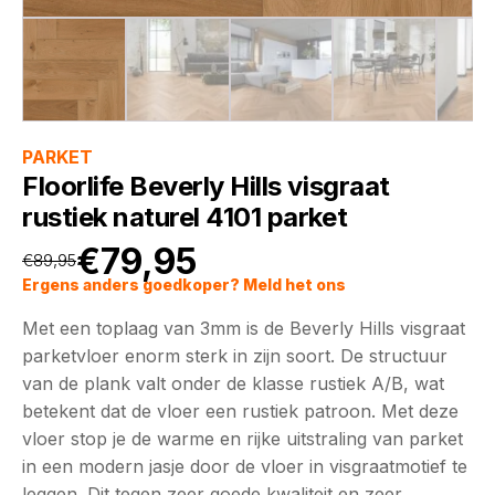
PARKET
Floorlife Beverly Hills visgraat
rustiek naturel 4101 parket
€
79,95
€
89,95
Oorspronkelijke
Huidige
Ergens anders goedkoper? Meld het ons
Met een toplaag van 3mm is de Beverly Hills visgraat
prijs
prijs
parketvloer enorm sterk in zijn soort. De structuur
van de plank valt onder de klasse rustiek A/B, wat
was:
is:
betekent dat de vloer een rustiek patroon. Met deze
vloer stop je de warme en rijke uitstraling van parket
€89,95.
€79,95.
in een modern jasje door de vloer in visgraatmotief te
leggen. Dit tegen zeer goede kwaliteit en zeer