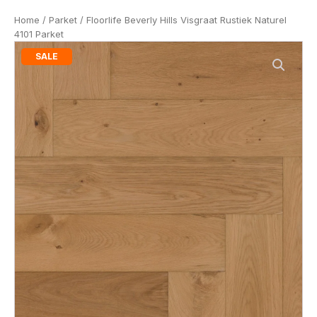
Home
/
Parket
/ Floorlife Beverly Hills Visgraat Rustiek Naturel
4101 Parket
SALE