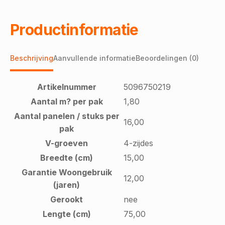
Productinformatie
Beschrijving
Aanvullende informatie
Beoordelingen (0)
Artikelnummer
5096750219
Aantal m? per pak
1,80
Aantal panelen / stuks per
16,00
pak
V-groeven
4-zijdes
Breedte (cm)
15,00
Garantie Woongebruik
12,00
(jaren)
Gerookt
nee
Lengte (cm)
75,00