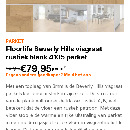
PARKET
Floorlife Beverly Hills visgraat
rustiek blank 4105 parket
€
79,95
2
€
89,95
per m
Oorspronkelijke
Huidige
Ergens anders goedkoper? Meld het ons
Met een toplaag van 3mm is de Beverly Hills visgraat
prijs
prijs
parketvloer enorm sterk in zijn soort. De structuur
van de plank valt onder de klasse rustiek A/B, wat
was:
is:
betekent dat de vloer een rustiek patroon. Met deze
vloer stop je de warme en rijke uitstraling van parket
€89,95.
€79,95.
in een modern jasje door de vloer in visgraatmotief te
leggen. Dit tegen zeer goede kwaliteit en zeer