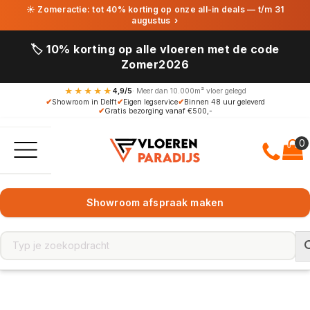
☀ Zomeractie: tot 40% korting op onze all-in deals — t/m 31
augustus
›
🏷️ 10% korting op alle vloeren met de code
Zomer2026
★★★★★
4,9/5
· Meer dan 10.000m² vloer gelegd
✔
Showroom in Delft
✔
Eigen legservice
✔
Binnen 48 uur geleverd
✔
Gratis bezorging vanaf €500,-
Showroom afspraak maken