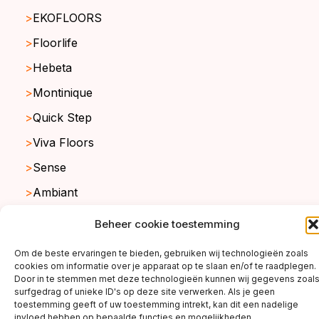
EKOFLOORS
Floorlife
Hebeta
Montinique
Quick Step
Viva Floors
Sense
Ambiant
Beheer cookie toestemming
copyright ©2026
Om de beste ervaringen te bieden, gebruiken wij technologieën zoals
cookies om informatie over je apparaat op te slaan en/of te raadplegen.
Door in te stemmen met deze technologieën kunnen wij gegevens zoal
surfgedrag of unieke ID's op deze site verwerken. Als je geen
toestemming geeft of uw toestemming intrekt, kan dit een nadelige
invloed hebben op bepaalde functies en mogelijkheden.