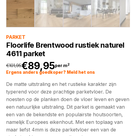
PARKET
Floorlife Brentwood rustiek naturel
4611 parket
€
89,95
2
€
101,95
per m
Oorspronkelijke
Huidige
Ergens anders goedkoper? Meld het ons
De matte uitstraling en het rustieke karakter zijn
prijs
prijs
typerend voor deze prachtige parketvloer. De
noesten op de planken doen de vloer leven en geven
was:
is:
een natuurlijke uitstraling. Dit parket is gemaakt van
een van de bekendste en populairste houtsoorten,
€101,95.
€89,95.
namelijk Europees eikenhout. Met een toplaag van
maar liefst 4mm is deze parketvloer een van de