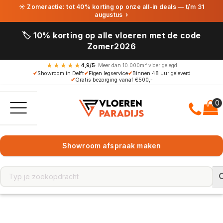
☀ Zomeractie: tot 40% korting op onze all-in deals — t/m 31
augustus
›
🏷️ 10% korting op alle vloeren met de code
Zomer2026
★★★★★
4,9/5
· Meer dan 10.000m² vloer gelegd
✔
Showroom in Delft
✔
Eigen legservice
✔
Binnen 48 uur geleverd
✔
Gratis bezorging vanaf €500,-
Showroom afspraak maken