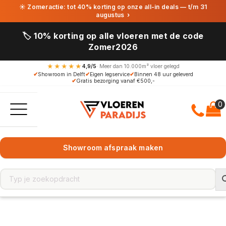
☀ Zomeractie: tot 40% korting op onze all-in deals — t/m 31
augustus
›
🏷️ 10% korting op alle vloeren met de code
Zomer2026
★★★★★
4,9/5
· Meer dan 10.000m² vloer gelegd
✔
Showroom in Delft
✔
Eigen legservice
✔
Binnen 48 uur geleverd
✔
Gratis bezorging vanaf €500,-
Showroom afspraak maken