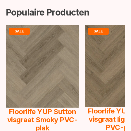
Populaire Producten
SALE
SALE
Floorlife YU
Floorlife YUP Sutton
visgraat lig
visgraat Smoky PVC-
PVC-pl
plak