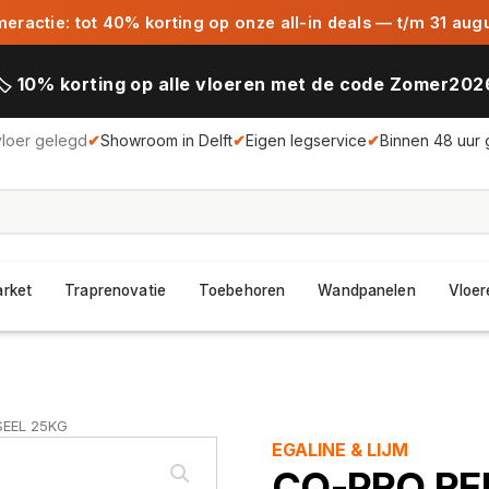
ractie: tot 40% korting op onze all-in deals — t/m 31 aug
🏷️ 10% korting op alle vloeren met de code Zomer202
vloer gelegd
✔
Showroom in Delft
✔
Eigen legservice
✔
Binnen 48 uur 
arket
Traprenovatie
Toebehoren
Wandpanelen
Vloer
SEEL 25KG
EGALINE & LIJM
CO-PRO RE