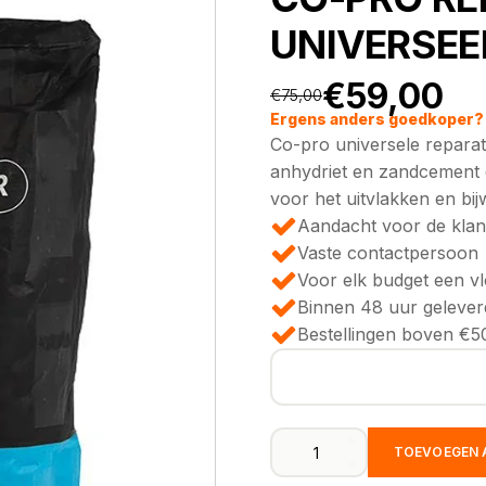
UNIVERSEE
€
59,00
€
75,00
Oorspronkeli
Huidige
Ergens anders goedkoper? 
Co-pro universele reparat
prijs
prijs
anhydriet en zandcement 
voor het uitvlakken en bi
was:
is:
Aandacht voor de klan
Vaste contactpersoon
€75,00.
€59,00.
Voor elk budget een v
Binnen 48 uur gelever
Bestellingen boven €50
CO-
TOEVOEGEN 
PRO