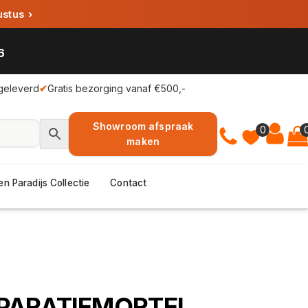
ustus
›
6
geleverd
✔
Gratis bezorging vanaf €500,-
Showroom afspraak
0
maken
en Paradijs Collectie
Contact
PARATIEMORTEL