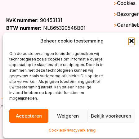
Cookies
Bezorgen
KvK nummer
: 90453131
Garantie
BTW
nummer:
NL865320548B01
Retourne
Beheer cookie toestemming
Gratis st
Om de beste ervaringen te bieden, gebruiken wij
Werkgeb
technologieën zoals cookies om informatie over je
apparaat op te slaan en/of te raadplegen. Door in te
stemmen met deze technologieën kunnen wij
gegevens zoals surfgedrag of unieke ID's op deze
site verwerken. Als je geen toestemming geeft of
uw toestemming intrekt, kan dit een nadelige
invloed hebben op bepaalde functies en
mogelijkheden.
copyright ©2026
Accepteren
Weigeren
Bekijk voorkeuren
Cookies
Privacyverklaring