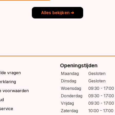
9,95.
6,95.
Alles bekijken ➔
Openingstijden
elde vragen
Maandag
Gesloten
Dinsdag
Gesloten
rklaring
Woensdag
09:30 - 17:00
e voorwaarden
Donderdag
09:30 - 17:00
ud
Vrijdag
09:30 - 17:00
service
Zaterdag
10:00 - 17:00