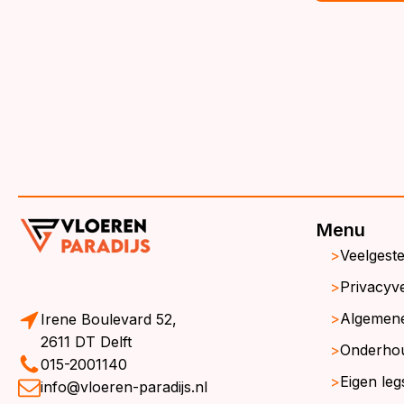
€3
€3
Menu
Veelgest
Privacyve
Algemen
Irene Boulevard 52,
2611 DT Delft
Onderho
015-2001140
Eigen leg
info@vloeren-paradijs.nl