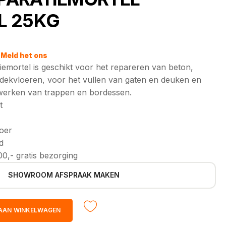
L 25KG
jke
Meld het ons
iemortel is geschikt voor het repareren van beton,
dekvloeren, voor het vullen van gaten en deuken en
jwerken van trappen en bordessen.
t
loer
d
0,- gratis bezorging
SHOWROOM AFSPRAAK MAKEN
AAN WINKELWAGEN