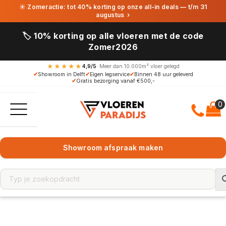
☀ Zomeractie: tot 40% korting op onze all-in deals — t/m 31
augustus
›
🏷️ 10% korting op alle vloeren met de code
Zomer2026
★★★★★
4,9/5
· Meer dan 10.000m² vloer gelegd
✔
Showroom in Delft
✔
Eigen legservice
✔
Binnen 48 uur geleverd
✔
Gratis bezorging vanaf €500,-
Showroom afspraak maken