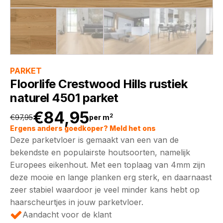
PARKET
Floorlife Crestwood Hills rustiek
naturel 4501 parket
€
84,95
2
€
97,95
per m
Oorspronkelijke
Huidige
Ergens anders goedkoper? Meld het ons
Deze parketvloer is gemaakt van een van de
prijs
prijs
bekendste en populairste houtsoorten, namelijk
Europees eikenhout. Met een toplaag van 4mm zijn
was:
is:
deze mooie en lange planken erg sterk, en daarnaast
zeer stabiel waardoor je veel minder kans hebt op
€97,95.
€84,95.
haarscheurtjes in jouw parketvloer.
Aandacht voor de klant