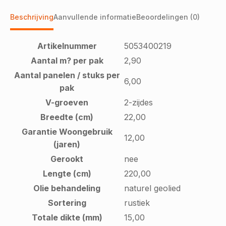
Beschrijving
Aanvullende informatie
Beoordelingen (0)
Artikelnummer
5053400219
Aantal m? per pak
2,90
Aantal panelen / stuks per
6,00
pak
V-groeven
2-zijdes
Breedte (cm)
22,00
Garantie Woongebruik
12,00
(jaren)
Gerookt
nee
Lengte (cm)
220,00
Olie behandeling
naturel geolied
Sortering
rustiek
Totale dikte (mm)
15,00