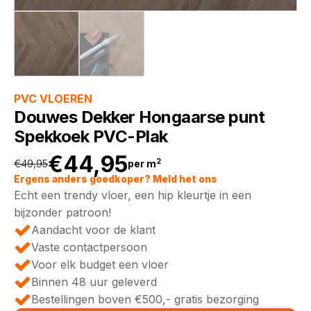
PVC VLOEREN
Douwes Dekker Hongaarse punt
Spekkoek PVC-Plak
€
44,95
2
€
49,95
per m
Oorspronkelijke
Huidige
Ergens anders goedkoper? Meld het ons
Echt een trendy vloer, een hip kleurtje in een
prijs
prijs
bijzonder patroon!
Aandacht voor de klant
was:
is:
Vaste contactpersoon
Voor elk budget een vloer
€49,95.
€44,95.
Binnen 48 uur geleverd
Bestellingen boven €500,- gratis bezorging