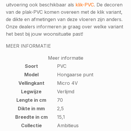
uitvoering ook beschikbaar als
klik-PVC
. De decoren
van de plak-PVC komen overeen met de klik variant,
de dikte en afmetingen van deze vloeren zijn anders.
Onze dealers informeren je graag over welke variant
het best bij jouw woonsituatie past!
MEER INFORMATIE
Meer informatie
Soort
PVC
Model
Hongaarse punt
Vellingkant
Micro 4V
Legwijze
Verlijmd
Lengte in cm
70
Dikte in mm
2,5
Breedte in cm
15,1
Collectie
Ambitieus