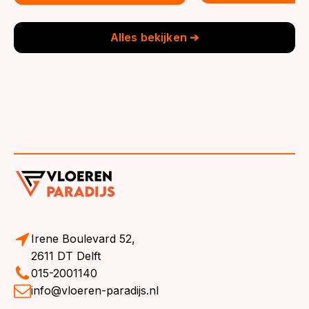
was:
is:
€39,95.
€36,95.
€39,95.
€36,95.
Alles bekijken ➔
Irene Boulevard 52,
2611 DT Delft
015-2001140
info@vloeren-paradijs.nl