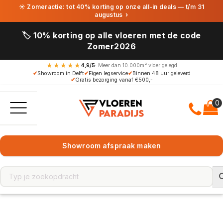
☀ Zomeractie: tot 40% korting op onze all-in deals — t/m 31
augustus
›
🏷️ 10% korting op alle vloeren met de code
Zomer2026
★★★★★
4,9/5
· Meer dan 10.000m² vloer gelegd
✔
Showroom in Delft
✔
Eigen legservice
✔
Binnen 48 uur geleverd
✔
Gratis bezorging vanaf €500,-
Showroom afspraak maken