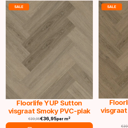
SALE
SALE
Floor
Floorlife YUP Sutton
visgraat
visgraat Smoky PVC-plak
€
36,95
2
per m
€
39,95
Oorspronkelijke
Huidige
€
39