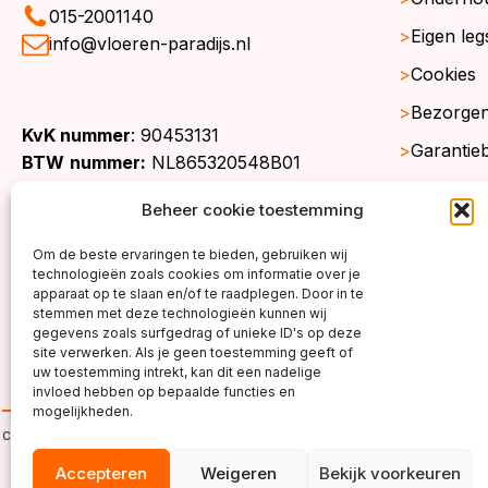
015-2001140
Eigen leg
info@vloeren-paradijs.nl
Cookies
Bezorgen
KvK nummer
: 90453131
Garantie
BTW
nummer:
NL865320548B01
Retourne
Beheer cookie toestemming
Gratis st
Om de beste ervaringen te bieden, gebruiken wij
Werkgeb
technologieën zoals cookies om informatie over je
apparaat op te slaan en/of te raadplegen. Door in te
stemmen met deze technologieën kunnen wij
gegevens zoals surfgedrag of unieke ID's op deze
site verwerken. Als je geen toestemming geeft of
uw toestemming intrekt, kan dit een nadelige
invloed hebben op bepaalde functies en
mogelijkheden.
copyright ©2026
Accepteren
Weigeren
Bekijk voorkeuren