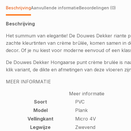
Beschrijving
Aanvullende informatie
Beoordelingen (0)
Beschrijving
Het summum van elegantie! De Douwes Dekker riante plank
zachte kleurtinten van crème brûlée, komen samen in dez
decor. Of je nu kiest voor moderne eenvoud of een klassi
De Douwes Dekker Hongaarse punt crème brulée is naas
klik variant, de dikte en afmetingen van deze vloeren zi
MEER INFORMATIE
Meer informatie
Soort
PVC
Model
Plank
Vellingkant
Micro 4V
Legwijze
Zwevend