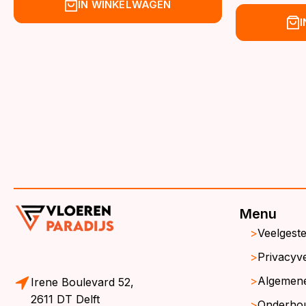
prijs
prijs
Oor
Hu
IN WINKELWAGEN
was:
is:
pri
pri
€39,95.
€36,95.
wa
is:
€3
€3
Menu
Veelgest
Privacyve
Algemen
Irene Boulevard 52,
2611 DT Delft
Onderho