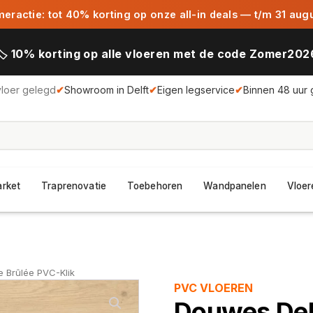
ractie: tot 40% korting op onze all-in deals — t/m 31 aug
🏷️ 10% korting op alle vloeren met de code Zomer202
vloer gelegd
✔
Showroom in Delft
✔
Eigen legservice
✔
Binnen 48 uur 
arket
Traprenovatie
Toebehoren
Wandpanelen
Vloer
 Brûlée PVC-Klik
PVC VLOEREN
Douwes Dek