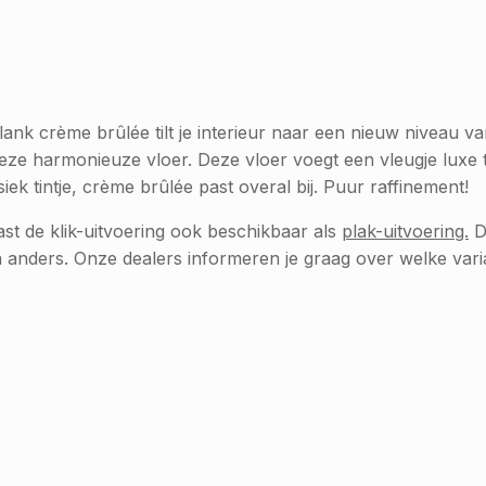
 crème brûlée tilt je interieur naar een nieuw niveau van v
e harmonieuze vloer. Deze vloer voegt een vleugje luxe toe
ek tintje, crème brûlée past overal bij. Puur raffinement!
t de klik-uitvoering ook beschikbaar als
plak-uitvoering.
D
jn anders. Onze dealers informeren je graag over welke varia