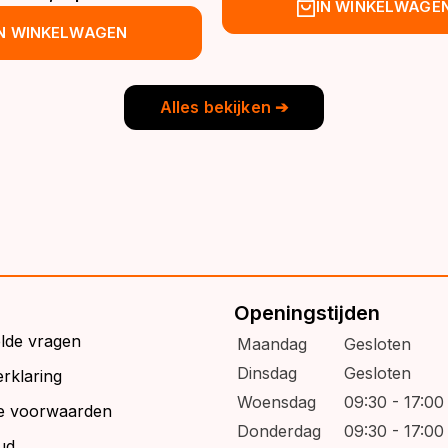
prijs
prijs
spronkelijke
idige
IN WINKELWAGE
was:
is:
js
js
IN WINKELWAGEN
€39,95.
€32,95.
s:
9,95.
6,95.
Alles bekijken ➔
Openingstijden
elde vragen
Maandag
Gesloten
Dinsdag
Gesloten
rklaring
Woensdag
09:30 - 17:00
e voorwaarden
Donderdag
09:30 - 17:00
ud