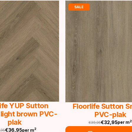
SALE
life YUP Sutton
Floorlife Sutton 
 light brown PVC-
PVC-plak
plak
€
32,95
2
per m
€
39,95
Oorspronkelijke
Huidige
€
36,95
2
per m
,95