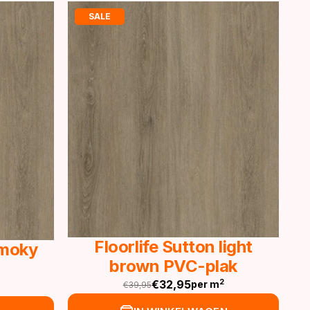
SALE
Floorlife Sutton light
Smoky
brown PVC-plak
€
32,95
2
per m
€
39,95
Oorspronkelijke
Huidige
prijs
prijs