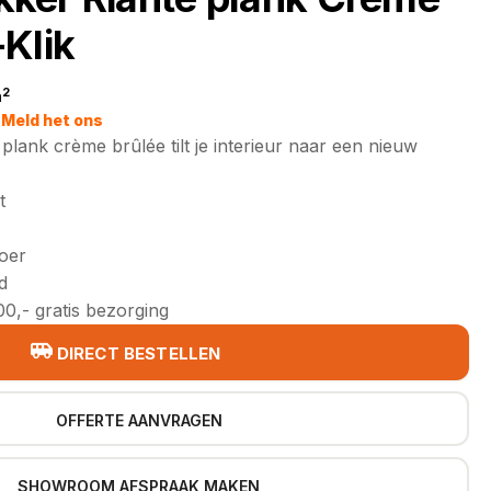
Klik
2
m
jke
Meld het ons
lank crème brûlée tilt je interieur naar een nieuw
t
loer
d
0,- gratis bezorging
DIRECT BESTELLEN
OFFERTE AANVRAGEN
SHOWROOM AFSPRAAK MAKEN