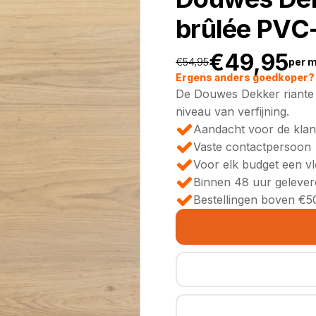
brûlée PVC-
€
49,95
€
54,95
per 
Oorspronkeli
Huidige
Ergens anders goedkoper? 
De Douwes Dekker riante p
prijs
prijs
niveau van verfijning.
Aandacht voor de klan
was:
is:
Vaste contactpersoon
Voor elk budget een v
€54,95.
€49,95.
Binnen 48 uur gelever
Bestellingen boven €50