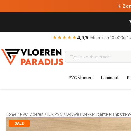
☀ Zome
★★★★★
4,9/5
· Meer dan 10.000m² 
PVC vloeren
Laminaat
P
Home
/
PVC Vloeren
/
Klik PVC
/ Douwes Dekker Riante Plank Crème
SALE