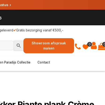
ustus
›
6
geleverd
✔
Gratis bezorging vanaf €500,-
Showroom afspraak
0
maken
en Paradijs Collectie
Contact
ker Riante plank Crème