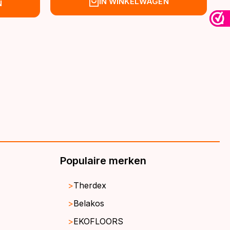
IN WINKELWAGEN
N
was:
is:
€39,95.
€32,95.
Populaire merken
Therdex
Belakos
EKOFLOORS