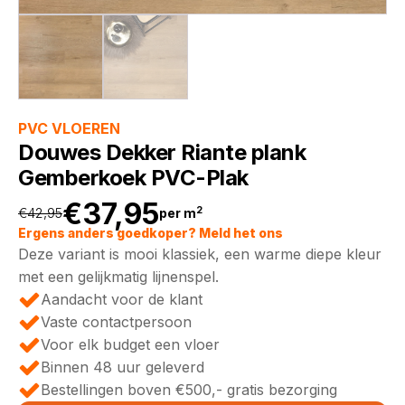
PVC VLOEREN
Douwes Dekker Riante plank
Gemberkoek PVC-Plak
€
37,95
2
€
42,95
per m
Oorspronkelijke
Huidige
Ergens anders goedkoper? Meld het ons
Deze variant is mooi klassiek, een warme diepe kleur
prijs
prijs
met een gelijkmatig lijnenspel.
Aandacht voor de klant
was:
is:
Vaste contactpersoon
Voor elk budget een vloer
€42,95.
€37,95.
Binnen 48 uur geleverd
Bestellingen boven €500,- gratis bezorging