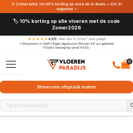
☀ Zomeractie: tot 40% korting op onze all-in deals — t/m 31
augustus
›
🏷️ 10% korting op alle vloeren met de code
Zomer2026
★★★★★
4,9/5
· Meer dan 10.000m² vloer gelegd
✔
Showroom in Delft
✔
Eigen legservice
✔
Binnen 48 uur geleverd
✔
Gratis bezorging vanaf €500,-
Showroom afspraak maken