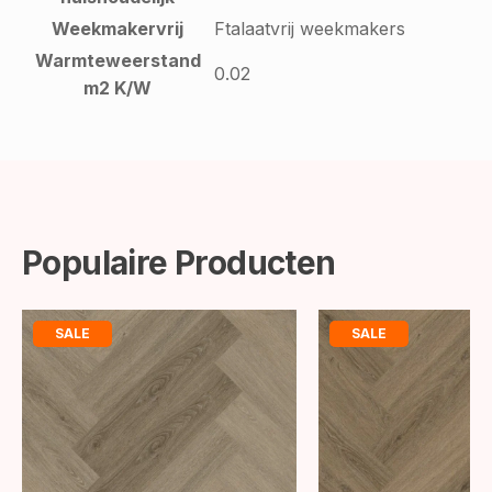
Weekmakervrij
Ftalaatvrij weekmakers
Warmteweerstand
0.02
m2 K/W
Populaire Producten
SALE
SALE