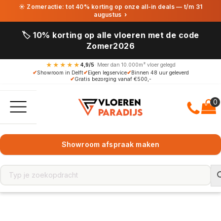
☀ Zomeractie: tot 40% korting op onze all-in deals — t/m 31
augustus
›
🏷️ 10% korting op alle vloeren met de code
Zomer2026
★★★★★
4,9/5
· Meer dan 10.000m² vloer gelegd
✔
Showroom in Delft
✔
Eigen legservice
✔
Binnen 48 uur geleverd
✔
Gratis bezorging vanaf €500,-
Showroom afspraak maken