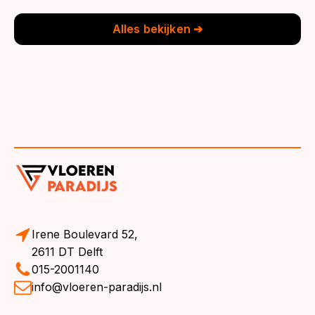
€39,95.
€36,95.
€39,95.
€36,95.
Alles bekijken ➔
Irene Boulevard 52,
2611 DT Delft
015-2001140
info@vloeren-paradijs.nl