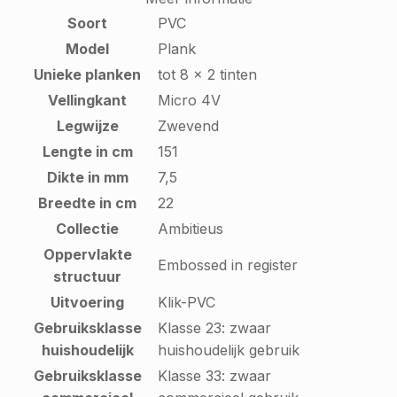
Soort
PVC
Model
Plank
Unieke planken
tot 8 x 2 tinten
Vellingkant
Micro 4V
Legwijze
Zwevend
Lengte in cm
151
Dikte in mm
7,5
Breedte in cm
22
Collectie
Ambitieus
Oppervlakte
Embossed in register
structuur
Uitvoering
Klik-PVC
Gebruiksklasse
Klasse 23: zwaar
huishoudelijk
huishoudelijk gebruik
Gebruiksklasse
Klasse 33: zwaar