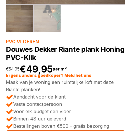
PVC VLOEREN
Douwes Dekker Riante plank Honing
PVC-Klik
€
49,95
2
€
54,95
per m
Oorspronkelijke
Huidige
Ergens anders goedkoper? Meld het ons
Maak van je woning een ruimtelijke loft met deze
prijs
prijs
Riante planken!
Aandacht voor de klant
was:
is:
Vaste contactpersoon
Voor elk budget een vloer
€54,95.
€49,95.
Binnen 48 uur geleverd
Bestellingen boven €500,- gratis bezorging