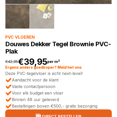
PVC VLOEREN
Douwes Dekker Tegel Brownie PVC-
Plak
€
39,95
2
€
42,95
per m
Oorspronkelijke
Huidige
Ergens anders goedkoper? Meld het ons
Deze PVC-tegelvloer is echt next-level!
prijs
prijs
Aandacht voor de klant
Vaste contactpersoon
was:
is:
Voor elk budget een vloer
Binnen 48 uur geleverd
€42,95.
€39,95.
Bestellingen boven €500,- gratis bezorging
DIRECT BESTELLEN