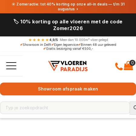
☀ Zomeractie: tot 40% korting op onze all-in deals — t/m 31
augustus
›
🏷️ 10% korting op alle vloeren met de code
Zomer2026
★★★★★
4,9/5
· Meer dan 10.000m² vloer gelegd
✔
Showroom in Delft
✔
Eigen legservice
✔
Binnen 48 uur geleverd
✔
Gratis bezorging vanaf €500,-
Showroom afspraak maken