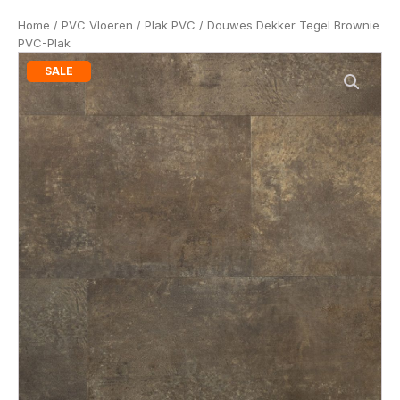
Home
/
PVC Vloeren
/
Plak PVC
/ Douwes Dekker Tegel Brownie
PVC-Plak
SALE