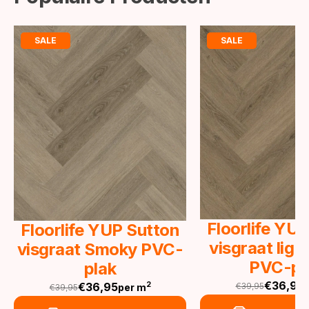
SALE
SALE
Floorlife YU
Floorlife YUP Sutton
visgraat lig
visgraat Smoky PVC-
PVC-pl
plak
€
36,95
€
36,95
2
€
39,95
per m
€
39,95
Oorspronkeli
Huidige
Oorspronkelijke
Huidige