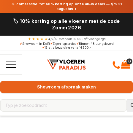
☀ Zomeractie: tot 40% korting op onze all-in deals — t/m 31
augustus
›
🏷️ 10% korting op alle vloeren met de code
Zomer2026
★★★★★
4,9/5
· Meer dan 10.000m² vloer gelegd
✔
Showroom in Delft
✔
Eigen legservice
✔
Binnen 48 uur geleverd
✔
Gratis bezorging vanaf €500,-
Showroom afspraak maken