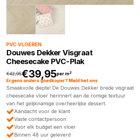
PVC VLOEREN
Douwes Dekker Visgraat
Cheesecake PVC-Plak
€
39,95
2
€
42,95
per m
Oorspronkelijke
Huidige
Ergens anders goedkoper? Meld het ons
Smaakvolle diepte! De Douwes Dekker brede visgraat
prijs
prijs
cheesecake vloer herinnert aan de romige textuur
van het gelijknamige overheerlijke dessert.
was:
is:
Aandacht voor de klant
Vaste contactpersoon
€42,95.
€39,95.
Voor elk budget een vloer
Binnen 48 uur geleverd