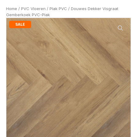
Home
/
PVC Vloeren
/
Plak PVC
/ Douwes Dekker Visgraat
Gemberkoek PVC-Plak
SALE