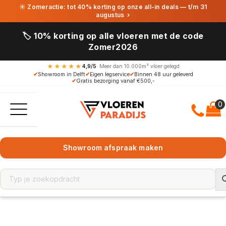
☀ Zomeractie: tot 40% korting op onze all-in deals — t/m 31
augustus
›
🏷️ 10% korting op alle vloeren met de code
Zomer2026
★★★★★
4,9/5
· Meer dan 10.000m² vloer gelegd
✔
Showroom in Delft
✔
Eigen legservice
✔
Binnen 48 uur geleverd
✔
Gratis bezorging vanaf €500,-
Showroom afspraak maken