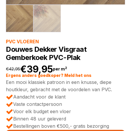
PVC VLOEREN
Douwes Dekker Visgraat
Gemberkoek PVC-Plak
€
39,95
2
€
42,95
per m
Oorspronkelijke
Huidige
Ergens anders goedkoper? Meld het ons
Een mooi klassiek patroon in een knusse, diepe
prijs
prijs
houtkleur, gebracht met de voordelen van PVC.
Aandacht voor de klant
was:
is:
Vaste contactpersoon
Voor elk budget een vloer
€42,95.
€39,95.
Binnen 48 uur geleverd
Bestellingen boven €500,- gratis bezorging