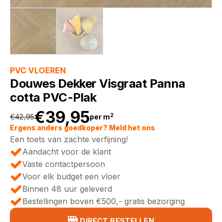
PVC VLOEREN
Douwes Dekker Visgraat Panna
cotta PVC-Plak
€
39,95
2
€
42,95
per m
Oorspronkelijke
Huidige
Ergens anders goedkoper? Meld het ons
Een toets van zachte verfijning!
prijs
prijs
Aandacht voor de klant
Vaste contactpersoon
was:
is:
Voor elk budget een vloer
Binnen 48 uur geleverd
€42,95.
€39,95.
Bestellingen boven €500,- gratis bezorging
DIRECT BESTELLEN