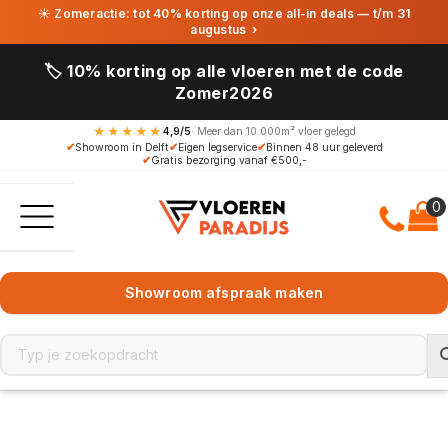
☀ Zomeractie: tot 40% korting op onze all-in deals — t/m 31
augustus
›
🏷️ 10% korting op alle vloeren met de code
Zomer2026
★★★★★
4,9/5
· Meer dan 10.000m² vloer gelegd
✔
Showroom in Delft
✔
Eigen legservice
✔
Binnen 48 uur geleverd
✔
Gratis bezorging vanaf €500,-
Showroom afspraak maken