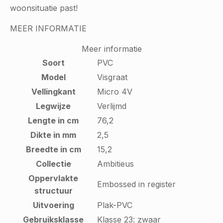
woonsituatie past!
MEER INFORMATIE
Meer informatie
Soort
PVC
Model
Visgraat
Vellingkant
Micro 4V
Legwijze
Verlijmd
Lengte in cm
76,2
Dikte in mm
2,5
Breedte in cm
15,2
Collectie
Ambitieus
Oppervlakte
Embossed in register
structuur
Uitvoering
Plak-PVC
Gebruiksklasse
Klasse 23: zwaar