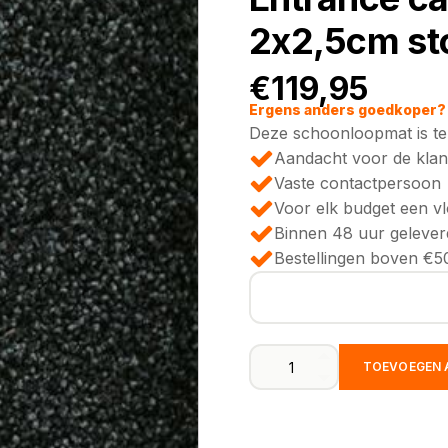
2x2,5cm st
€
119,95
Ergens anders goedkoper? 
Deze schoonloopmat is te 
Aandacht voor de klan
Vaste contactpersoon
Voor elk budget een v
Binnen 48 uur gelever
Bestellingen boven €50
Entrance
TOEVOEGEN 
carbon
0246
|
130cm