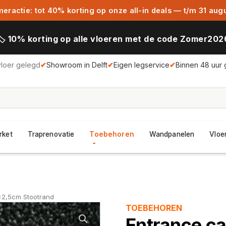
ractie: tot 40% korting op onze all-in deals — t/m 31 aug
🏷️ 10% korting op alle vloeren met de code Zomer202
vloer gelegd
✔
Showroom in Delft
✔
Eigen legservice
✔
Binnen 48 uur 
rket
Traprenovatie
Toebehoren
Wandpanelen
Vloer
2x2,5cm Stootrand
TOEBEHOREN
Entrance ca