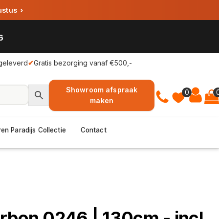
ustus
›
6
geleverd
✔
Gratis bezorging vanaf €500,-
Showroom afspraak
0
maken
en Paradijs Collectie
Contact
rbon 0246 | 130cm - incl.