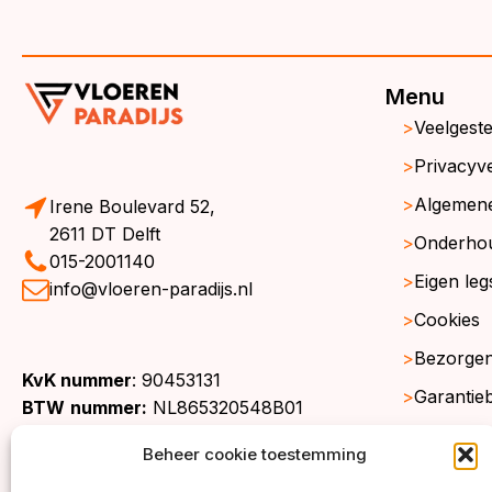
Menu
Veelgest
Privacyve
Algemen
Irene Boulevard 52,
2611 DT Delft
Onderho
015-2001140
Eigen leg
info@vloeren-paradijs.nl
Cookies
Bezorgen
KvK nummer
: 90453131
Garantie
BTW
nummer:
NL865320548B01
Retourne
Beheer cookie toestemming
Gratis st