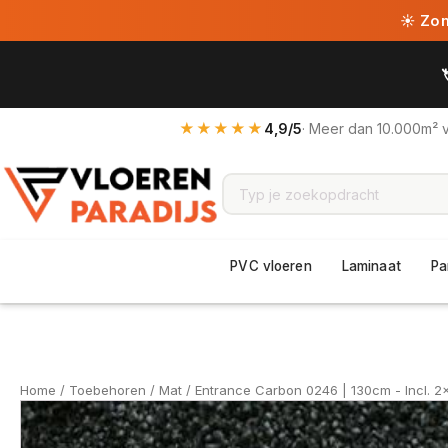
☀ Zome
★★★★★
4,9/5
· Meer dan 10.000m² 
PVC vloeren
Laminaat
Pa
Home
/
Toebehoren
/
Mat
/ Entrance Carbon 0246 | 130cm - Incl. 