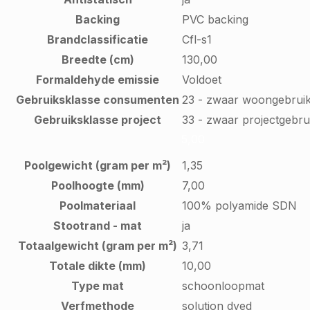
Backing
PVC backing
Brandclassificatie
Cfl-s1
Breedte (cm)
130,00
Formaldehyde emissie
Voldoet
Gebruiksklasse consumenten
23 - zwaar woongebrui
Gebruiksklasse project
33 - zwaar projectgebru
5,00
Poolgewicht (gram per m²)
1,35
Poolhoogte (mm)
7,00
Poolmateriaal
100% polyamide SDN
Stootrand - mat
ja
Totaalgewicht (gram per m²)
3,71
Totale dikte (mm)
10,00
Type mat
schoonloopmat
Verfmethode
solution dyed