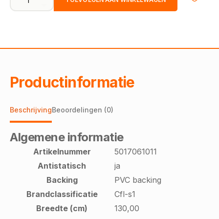
mocha
0610
|
130cm
-
incl.
2x2,5cm
stootrand
Productinformatie
aantal
Beschrijving
Beoordelingen (0)
Algemene informatie
Artikelnummer
5017061011
Antistatisch
ja
Backing
PVC backing
Brandclassificatie
Cfl-s1
Breedte (cm)
130,00