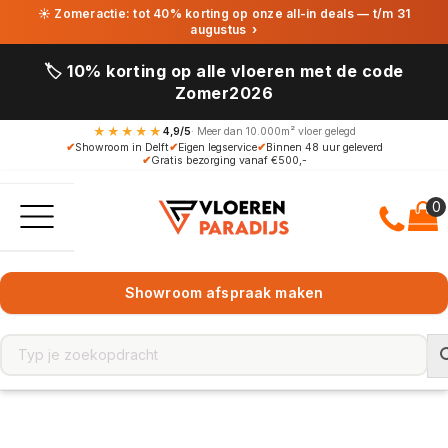
☀ Zomeractie: tot 40% korting op onze all-in deals — t/m 31
augustus
›
🏷️ 10% korting op alle vloeren met de code
Zomer2026
★★★★★
4,9/5
· Meer dan 10.000m² vloer gelegd
✔
Showroom in Delft
✔
Eigen legservice
✔
Binnen 48 uur geleverd
✔
Gratis bezorging vanaf €500,-
Showroom afspraak maken