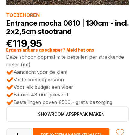
TOEBEHOREN
Entrance mocha 0610 | 130cm - incl.
2x2,5cm stootrand
€
119,95
Ergens anders goedkoper? Meld het ons
Deze schoonloopmat is te bestellen per strekkende
meter (m1).
Aandacht voor de klant
Vaste contactpersoon
Voor elk budget een vloer
Binnen 48 uur geleverd
Bestellingen boven €500,- gratis bezorging
SHOWROOM AFSPRAAK MAKEN
Entrance
TOEVOEGEN AAN WINKELWAGEN