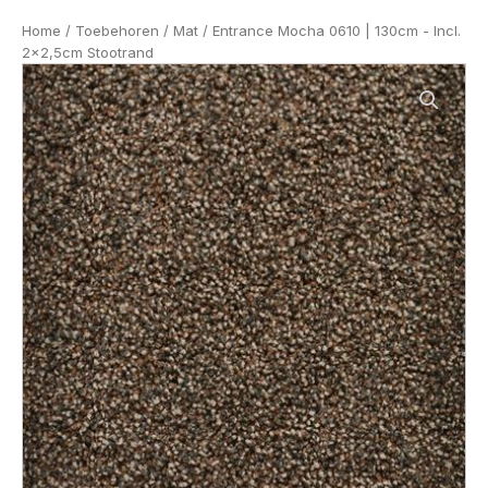
Home
/
Toebehoren
/
Mat
/ Entrance Mocha 0610 | 130cm - Incl.
2x2,5cm Stootrand