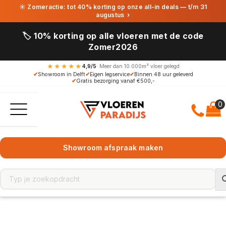
☀ Zomeractie: tot 40% korting op onze all-in deals — t/m 31
augustus
›
🏷️ 10% korting op alle vloeren met de code
Zomer2026
★★★★★
4,9/5
· Meer dan 10.000m² vloer gelegd
✔
Showroom in Delft
✔
Eigen legservice
✔
Binnen 48 uur geleverd
✔
Gratis bezorging vanaf €500,-
Showroom afspraak maken