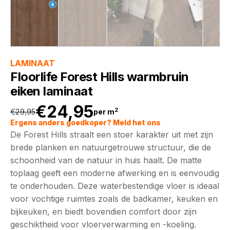
LAMINAAT
Floorlife Forest Hills warmbruin
eiken laminaat
€
24,95
2
€
29,95
per m
Oorspronkelijke
Huidige
Ergens anders goedkoper? Meld het ons
De Forest Hills straalt een stoer karakter uit met zijn
prijs
prijs
brede planken en natuurgetrouwe structuur, die de
schoonheid van de natuur in huis haalt. De matte
was:
is:
toplaag geeft een moderne afwerking en is eenvoudig
te onderhouden. Deze waterbestendige vloer is ideaal
€29,95.
€24,95.
voor vochtige ruimtes zoals de badkamer, keuken en
bijkeuken, en biedt bovendien comfort door zijn
geschiktheid voor vloerverwarming en -koeling.