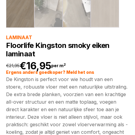
LAMINAAT
Floorlife Kingston smoky eiken
laminaat
€
16,95
2
€
21,95
per m
Oorspronkelijke
Huidige
Ergens anders goedkoper? Meld het ons
De Kingston is perfect voor wie houdt van een
prijs
prijs
stoere, robuuste vloer met een natuurlijke uitstraling.
De extra brede planken, voorzien van een krachtige
was:
is:
all-over structuur en een matte toplaag, voegen
direct karakter en een natuurlijke sfeer toe aan je
€21,95.
€16,95.
interieur. Deze vloer is niet alleen stijlvol, maar ook
praktisch: geschikt voor zowel vloerverwarming als -
koeling, zodat je altijd geniet van comfort, ongeacht