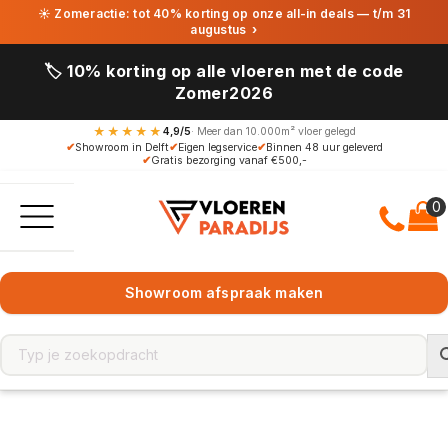
☀ Zomeractie: tot 40% korting op onze all-in deals — t/m 31
augustus
›
🏷️ 10% korting op alle vloeren met de code
Zomer2026
★★★★★
4,9/5
· Meer dan 10.000m² vloer gelegd
✔
Showroom in Delft
✔
Eigen legservice
✔
Binnen 48 uur geleverd
✔
Gratis bezorging vanaf €500,-
Showroom afspraak maken