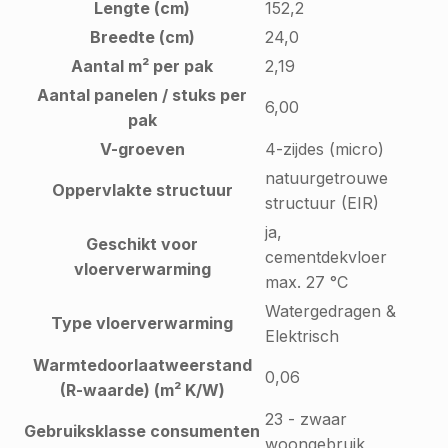
Lengte (cm)
152,2
Breedte (cm)
24,0
Aantal m² per pak
2,19
Aantal panelen / stuks per
6,00
pak
V-groeven
4-zijdes (micro)
natuurgetrouwe
Oppervlakte structuur
structuur (EIR)
ja,
Geschikt voor
cementdekvloer
vloerverwarming
max. 27 °C
Watergedragen &
Type vloerverwarming
Elektrisch
Warmtedoorlaatweerstand
0,06
(R-waarde) (m² K/W)
23 - zwaar
Gebruiksklasse consumenten
woongebruik