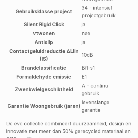
34 - intensief
Gebruiksklasse project
projectgebruik
Silent Rigid Click
ja
vtwonen
nee
Antislip
ja
Contactgeluidreductie ∆Llin
10dB
(IS)
Brandclassificatie
Bfl-s1
Formaldehyde emissie
E1
A - continu
Zwenkwielgeschiktheid
gebruik
levenslange
Garantie Woongebruik (jaren)
garantie
De evc collectie combineert duurzaamheid, design en
innovatie met meer dan 50% gerecycled materiaal en