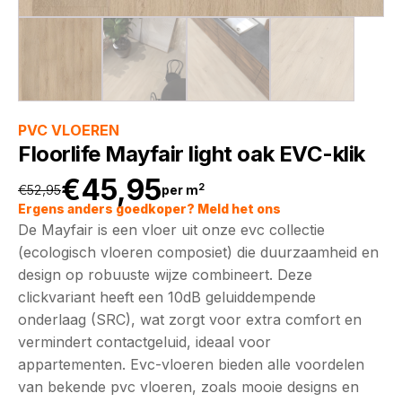
PVC VLOEREN
Floorlife Mayfair light oak EVC-klik
€
45,95
2
€
52,95
per m
Oorspronkelijke
Huidige
Ergens anders goedkoper? Meld het ons
De Mayfair is een vloer uit onze evc collectie
prijs
prijs
(ecologisch vloeren composiet) die duurzaamheid en
design op robuuste wijze combineert. Deze
was:
is:
clickvariant heeft een 10dB geluiddempende
onderlaag (SRC), wat zorgt voor extra comfort en
€52,95.
€45,95.
vermindert contactgeluid, ideaal voor
appartementen. Evc-vloeren bieden alle voordelen
van bekende pvc vloeren, zoals mooie designs en