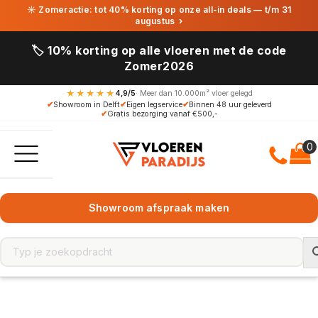
☀ Zomeractie: tot 40% korting op onze all-in deals — t/m 31
augustus
›
🏷️ 10% korting op alle vloeren met de code
Zomer2026
★★★★★
4,9/5
· Meer dan 10.000m² vloer gelegd
✔
Showroom in Delft
✔
Eigen legservice
✔
Binnen 48 uur geleverd
✔
Gratis bezorging vanaf €500,-
Showroom afspraak maken