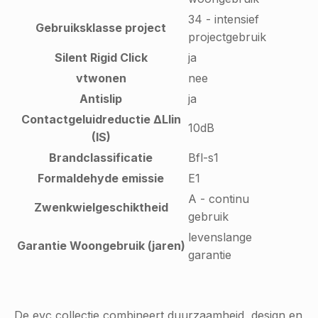
34 - intensief
Gebruiksklasse project
projectgebruik
Silent Rigid Click
ja
vtwonen
nee
Antislip
ja
Contactgeluidreductie ∆Llin
10dB
(IS)
Brandclassificatie
Bfl-s1
Formaldehyde emissie
E1
A - continu
Zwenkwielgeschiktheid
gebruik
levenslange
Garantie Woongebruik (jaren)
garantie
De evc collectie combineert duurzaamheid, design en