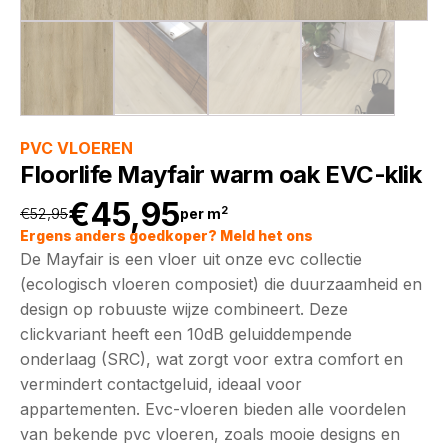
PVC VLOEREN
Floorlife Mayfair warm oak EVC-klik
€
45,95
2
€
52,95
per m
Oorspronkelijke
Huidige
Ergens anders goedkoper? Meld het ons
De Mayfair is een vloer uit onze evc collectie
prijs
prijs
(ecologisch vloeren composiet) die duurzaamheid en
design op robuuste wijze combineert. Deze
was:
is:
clickvariant heeft een 10dB geluiddempende
onderlaag (SRC), wat zorgt voor extra comfort en
€52,95.
€45,95.
vermindert contactgeluid, ideaal voor
appartementen. Evc-vloeren bieden alle voordelen
van bekende pvc vloeren, zoals mooie designs en