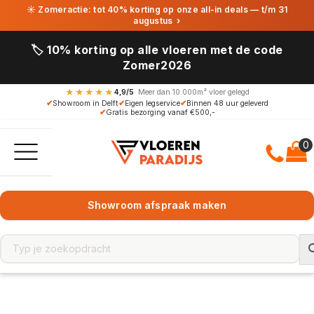
☀ Zomeractie: tot 40% korting op onze all-in deals — t/m 31
augustus
›
🏷️ 10% korting op alle vloeren met de code
Zomer2026
★★★★★
4,9/5
· Meer dan 10.000m² vloer gelegd
✔
Showroom in Delft
✔
Eigen legservice
✔
Binnen 48 uur geleverd
✔
Gratis bezorging vanaf €500,-
Showroom afspraak maken