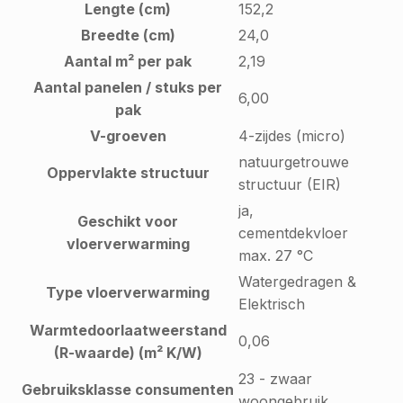
Lengte (cm)
152,2
Breedte (cm)
24,0
Aantal m² per pak
2,19
Aantal panelen / stuks per
6,00
pak
V-groeven
4-zijdes (micro)
natuurgetrouwe
Oppervlakte structuur
structuur (EIR)
ja,
Geschikt voor
cementdekvloer
vloerverwarming
max. 27 °C
Watergedragen &
Type vloerverwarming
Elektrisch
Warmtedoorlaatweerstand
0,06
(R-waarde) (m² K/W)
23 - zwaar
Gebruiksklasse consumenten
woongebruik