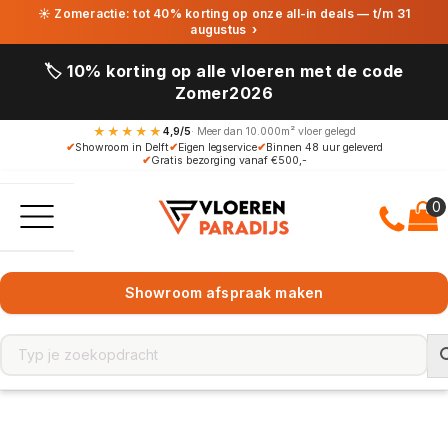
☀ Zomeractie: tot 40% korting op onze all-in deals — t/m 31
augustus
›
🏷️ 10% korting op alle vloeren met de code
Zomer2026
★★★★★
4,9/5
· Meer dan 10.000m² vloer gelegd
✔
Showroom in Delft
✔
Eigen legservice
✔
Binnen 48 uur geleverd
✔
Gratis bezorging vanaf €500,-
Showroom afspraak maken