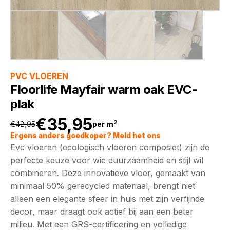
PVC VLOEREN
Floorlife Mayfair warm oak EVC-
plak
€
35,95
2
€
42,95
per m
Oorspronkelijke
Huidige
Ergens anders goedkoper? Meld het ons
Evc vloeren (ecologisch vloeren composiet) zijn de
prijs
prijs
perfecte keuze voor wie duurzaamheid en stijl wil
combineren. Deze innovatieve vloer, gemaakt van
was:
is:
minimaal 50% gerecycled materiaal, brengt niet
alleen een elegante sfeer in huis met zijn verfijnde
€42,95.
€35,95.
decor, maar draagt ook actief bij aan een beter
milieu. Met een GRS-certificering en volledige