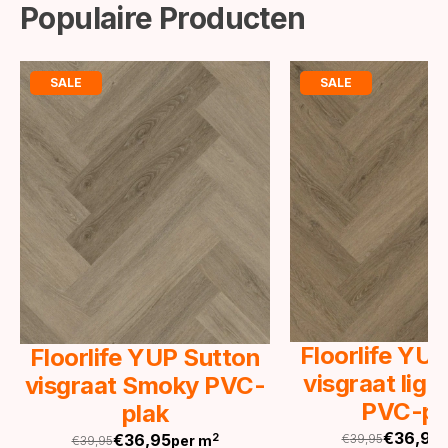
Populaire Producten
SALE
SALE
Floorlife YU
Floorlife YUP Sutton
visgraat lig
visgraat Smoky PVC-
PVC-pl
plak
€
36,95
€
36,95
2
€
39,95
per m
€
39,95