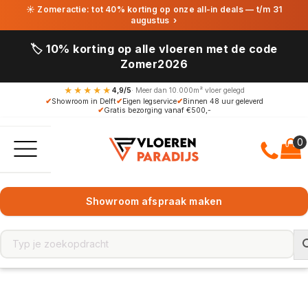
☀ Zomeractie: tot 40% korting op onze all-in deals — t/m 31
augustus
›
🏷️ 10% korting op alle vloeren met de code
Zomer2026
★★★★★
4,9/5
· Meer dan 10.000m² vloer gelegd
✔
Showroom in Delft
✔
Eigen legservice
✔
Binnen 48 uur geleverd
✔
Gratis bezorging vanaf €500,-
Showroom afspraak maken