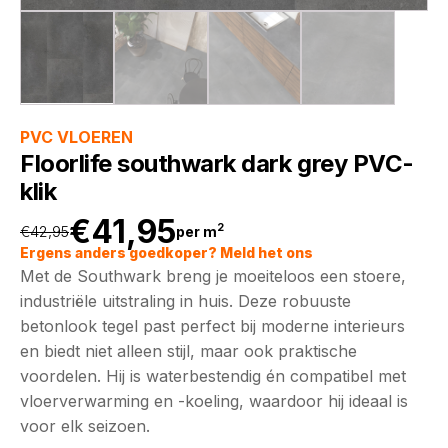
PVC VLOEREN
Floorlife southwark dark grey PVC-
klik
€
41,95
2
€
42,95
per m
Oorspronkelijke
Huidige
Ergens anders goedkoper? Meld het ons
Met de Southwark breng je moeiteloos een stoere,
prijs
prijs
industriële uitstraling in huis. Deze robuuste
betonlook tegel past perfect bij moderne interieurs
was:
is:
en biedt niet alleen stijl, maar ook praktische
voordelen. Hij is waterbestendig én compatibel met
€42,95.
€41,95.
vloerverwarming en -koeling, waardoor hij ideaal is
voor elk seizoen.