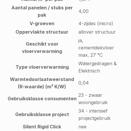
Aantal panelen / stuks per
4,00
pak
V-groeven
4-zijdes (micro)
Oppervlakte structuur
allover structuur
ja,
Geschikt voor
cementdekvloer
vloerverwarming
max. 27 °C
Watergedragen &
Type vloerverwarming
Elektrisch
Warmtedoorlaatweerstand
0,04
(R-waarde) (m² K/W)
23 - zwaar
Gebruiksklasse consumenten
woongebruik
34 - intensief
Gebruiksklasse project
projectgebruik
Silent Rigid Click
nee