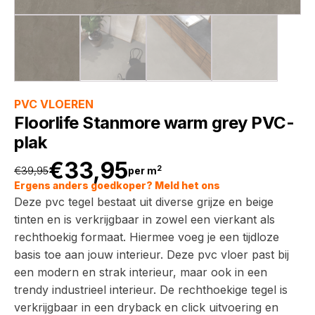
PVC VLOEREN
Floorlife Stanmore warm grey PVC-
plak
€
33,95
2
€
39,95
per m
Oorspronkelijke
Huidige
Ergens anders goedkoper? Meld het ons
Deze pvc tegel bestaat uit diverse grijze en beige
prijs
prijs
tinten en is verkrijgbaar in zowel een vierkant als
rechthoekig formaat. Hiermee voeg je een tijdloze
was:
is:
basis toe aan jouw interieur. Deze pvc vloer past bij
een modern en strak interieur, maar ook in een
€39,95.
€33,95.
trendy industrieel interieur. De rechthoekige tegel is
verkrijgbaar in een dryback en click uitvoering en