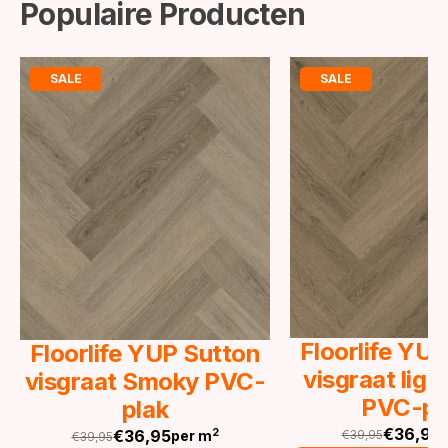
Populaire Producten
SALE
SALE
Floorlife YU
Floorlife YUP Sutton
visgraat lig
visgraat Smoky PVC-
PVC-pl
plak
€
36,95
€
36,95
2
€
39,95
per m
€
39,95
Oorspronkeli
Huidige
Oorspronkelijke
Huidige