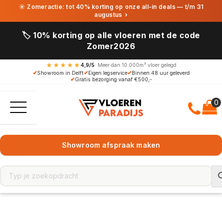
☀ Zomeractie: tot 40% korting op onze all-in deals — t/m 31
augustus
›
🏷️ 10% korting op alle vloeren met de code
Zomer2026
★★★★★
4,9/5
· Meer dan 10.000m² vloer gelegd
✔
Showroom in Delft
✔
Eigen legservice
✔
Binnen 48 uur geleverd
✔
Gratis bezorging vanaf €500,-
Showroom afspraak maken