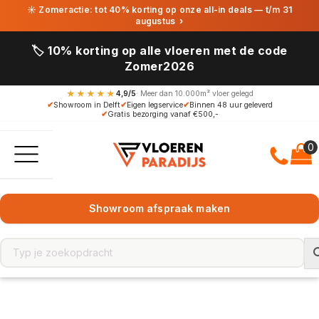
☀ Zomeractie: tot 40% korting op onze all-in deals — t/m 31
augustus
›
🏷️ 10% korting op alle vloeren met de code
Zomer2026
★★★★★
4,9/5
· Meer dan 10.000m² vloer gelegd
✔
Showroom in Delft
✔
Eigen legservice
✔
Binnen 48 uur geleverd
✔
Gratis bezorging vanaf €500,-
Showroom afspraak maken