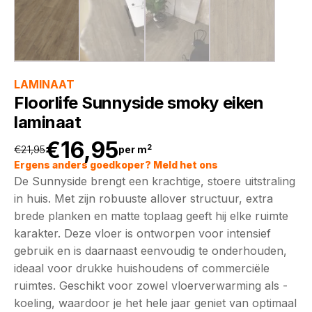
LAMINAAT
Floorlife Sunnyside smoky eiken
laminaat
€
16,95
2
€
21,95
per m
Oorspronkelijke
Huidige
Ergens anders goedkoper? Meld het ons
De Sunnyside brengt een krachtige, stoere uitstraling
prijs
prijs
in huis. Met zijn robuuste allover structuur, extra
brede planken en matte toplaag geeft hij elke ruimte
was:
is:
karakter. Deze vloer is ontworpen voor intensief
gebruik en is daarnaast eenvoudig te onderhouden,
€21,95.
€16,95.
ideaal voor drukke huishoudens of commerciële
ruimtes. Geschikt voor zowel vloerverwarming als -
koeling, waardoor je het hele jaar geniet van optimaal