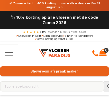
☀ Zomeractie: tot 40% korting op onze all-in deals — t/m 31
augustus
›
🏷️ 10% korting op alle vloeren met de code
Zomer2026
★★★★★
4,9/5
· Meer dan 10.000m² vloer gelegd
✔
Showroom in Delft
✔
Eigen legservice
✔
Binnen 48 uur geleverd
✔
Gratis bezorging vanaf €500,-
Showroom afspraak maken