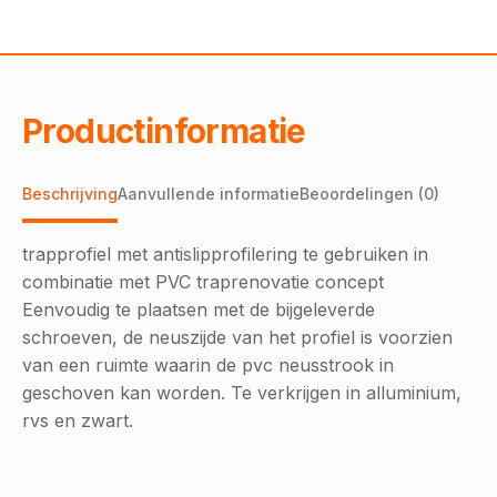
pvc
Paddington
warm
brown
aantal
Productinformatie
Beschrijving
Aanvullende informatie
Beoordelingen (0)
trapprofiel met antislipprofilering te gebruiken in
combinatie met PVC traprenovatie concept
Eenvoudig te plaatsen met de bijgeleverde
schroeven, de neuszijde van het profiel is voorzien
van een ruimte waarin de pvc neusstrook in
geschoven kan worden. Te verkrijgen in alluminium,
rvs en zwart.