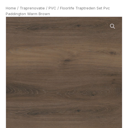
Home
/
Traprenovatie
/
PVC
/ Floorlife Traptreden Set Pvc
Paddington Warm Brown