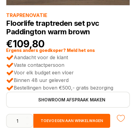
TRAPRENOVATIE
Floorlife traptreden set pvc
Paddington warm brown
€
109,80
Ergens anders goedkoper? Meld het ons
Aandacht voor de klant
Vaste contactpersoon
Voor elk budget een vloer
Binnen 48 uur geleverd
Bestellingen boven €500,- gratis bezorging
SHOWROOM AFSPRAAK MAKEN
Floorlife
TOEVOEGEN AAN WINKELWAGEN
traptreden
set