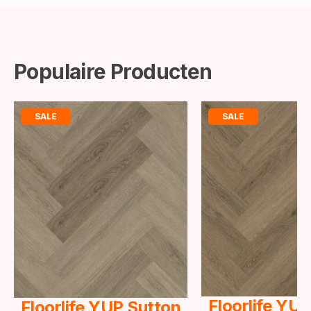
Populaire Producten
SALE
SALE
Floorlife YU
Floorlife YUP Sutton