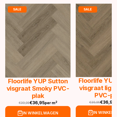
SALE
SALE
Floorlife YU
Floorlife YUP Sutton
visgraat lig
visgraat Smoky PVC-
PVC-pl
plak
€
36,95
€
36,95
2
€
39,95
per m
€
39,95
Oorspronkeli
Huidige
Oorspronkelijke
Huidige
prijs
prijs
prijs
prijs
IN WINKEL
IN WINKELWAGEN