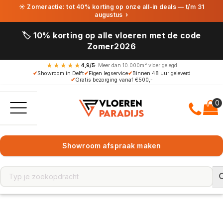
☀ Zomeractie: tot 40% korting op onze all-in deals — t/m 31
augustus
›
🏷️ 10% korting op alle vloeren met de code
Zomer2026
★★★★★
4,9/5
· Meer dan 10.000m² vloer gelegd
✔
Showroom in Delft
✔
Eigen legservice
✔
Binnen 48 uur geleverd
✔
Gratis bezorging vanaf €500,-
Showroom afspraak maken