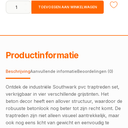
Floorlife
TOEVOEGEN AAN WINKELWAGEN
traptreden
set
pvc
Southwark
dark
grey
aantal
Productinformatie
Beschrijving
Aanvullende informatie
Beoordelingen (0)
Ontdek de industriële Southwark pvc traptreden set,
verkrijgbaar in vier verschillende grijstinten. Het
beton decor heeft een allover structuur, waardoor de
robuuste betonlook nog beter tot zijn recht komt. De
traptreden zijn niet alleen visueel aantrekkelijk, maar
ook nog eens licht van gewicht en eenvoudig te