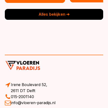
was:
is:
was:
is:
€39,95.
€36,95.
€39,95.
€36,95.
Alles bekijken ➔
Irene Boulevard 52,
2611 DT Delft
015-2001140
info@vloeren-paradijs.nl