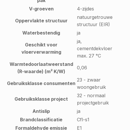
pak
V-groeven
4-zijdes
natuurgetrouwe
Oppervlakte structuur
structuur (EIR)
Waterbestendig
ja
ja,
Geschikt voor
cementdekvloer
vloerverwarming
max. 27 °C
Warmtedoorlaatweerstand
0,06
(R-waarde) (m² K/W)
23 - zwaar
Gebruiksklasse consumenten
woongebruik
32 - normaal
Gebruiksklasse project
projectgebruik
Antislip
ja
Brandclassificatie
Cfl-s1
Formaldehyde emissie
E1