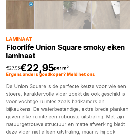
LAMINAAT
Floorlife Union Square smoky eiken
laminaat
€
22,95
2
€
27,95
per m
Oorspronkelijke
Huidige
Ergens anders goedkoper? Meld het ons
De Union Square is de perfecte keuze voor wie een
prijs
prijs
stoere, karaktervolle vloer zoekt die ook geschikt is
voor vochtige ruimtes zoals badkamers en
was:
is:
bijkeukens. De waterbestendige, extra brede planken
geven elke ruimte een robuuste uitstraling. Met zijn
€27,95.
€22,95.
natuurgetrouwe structuur en matte afwerking biedt
deze vloer niet alleen uitstraling, maar is hij ook