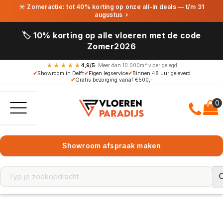
☀ Zomeractie: tot 40% korting op onze all-in deals — t/m 31
augustus
›
🏷️ 10% korting op alle vloeren met de code
Zomer2026
★★★★★
4,9/5
· Meer dan 10.000m² vloer gelegd
✔
Showroom in Delft
✔
Eigen legservice
✔
Binnen 48 uur geleverd
✔
Gratis bezorging vanaf €500,-
Showroom afspraak maken