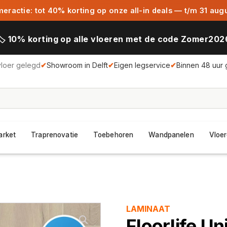
ractie: tot 40% korting op onze all-in deals — t/m 31 aug
🏷️ 10% korting op alle vloeren met de code Zomer202
vloer gelegd
✔
Showroom in Delft
✔
Eigen legservice
✔
Binnen 48 uur 
arket
Traprenovatie
Toebehoren
Wandpanelen
Vloer
LAMINAAT
Floorlife Un