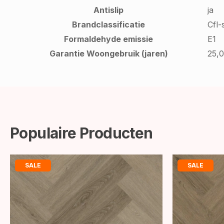
Antislip
ja
Brandclassificatie
Cfl-
Formaldehyde emissie
E1
Garantie Woongebruik (jaren)
25,
Populaire Producten
SALE
SALE