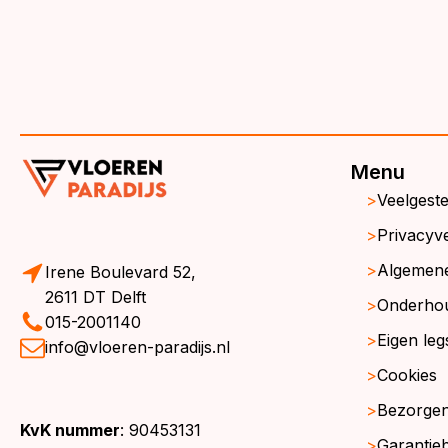
Menu
Veelgest
Privacyve
Algemen
Irene Boulevard 52,
2611 DT Delft
Onderho
015-2001140
Eigen leg
info@vloeren-paradijs.nl
Cookies
Bezorgen
KvK nummer
: 90453131
Garantie