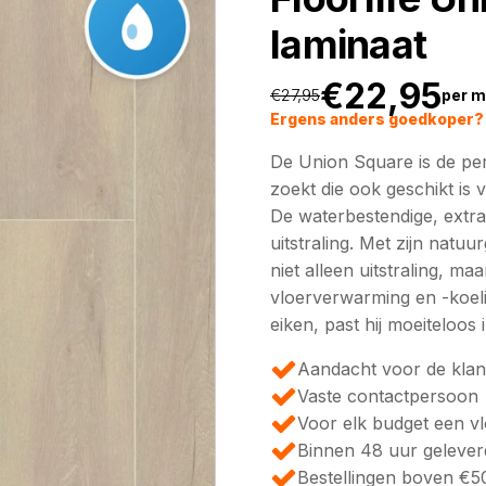
laminaat
€
22,95
€
27,95
per m
Oorspronkeli
Huidige
Ergens anders goedkoper? 
De Union Square is de per
prijs
prijs
zoekt die ook geschikt is
De waterbestendige, extr
was:
is:
uitstraling. Met zijn natu
niet alleen uitstraling, m
€27,95.
€22,95.
vloerverwarming en -koelin
eiken, past hij moeiteloos i
Aandacht voor de klan
Vaste contactpersoon
Voor elk budget een v
Binnen 48 uur gelever
Bestellingen boven €50