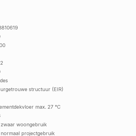
8810619
0
,00
72
0
jdes
urgetrouwe structuur (EIR)
cementdekvloer max. 27 °C
6
- zwaar woongebruik
 normaal projectgebruik