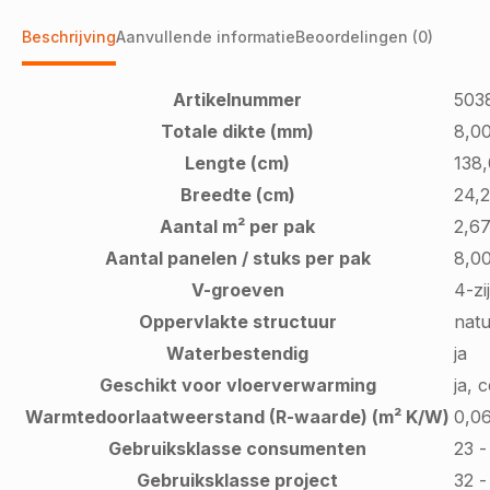
Beschrijving
Aanvullende informatie
Beoordelingen (0)
Artikelnummer
503
Totale dikte (mm)
8,0
Lengte (cm)
138
Breedte (cm)
24,2
Aantal m² per pak
2,6
Aantal panelen / stuks per pak
8,0
V-groeven
4-zi
Oppervlakte structuur
natu
Waterbestendig
ja
Geschikt voor vloerverwarming
ja, 
Warmtedoorlaatweerstand (R-waarde) (m² K/W)
0,0
Gebruiksklasse consumenten
23 
Gebruiksklasse project
32 -