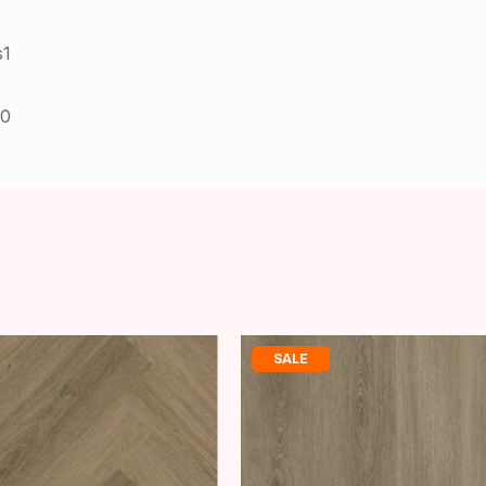
s1
00
SALE