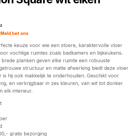
2
jke
Meld het ons
fecte keuze voor wie een stoere, karaktervolle vloer
 voor vochtige ruimtes zoals badkamers en bijkeukens.
a brede planken geven elke ruimte een robuuste
urgetrouwe structuur en matte afwerking biedt deze vloer
aar is hij ook makkelijk te onderhouden. Geschikt voor
g, en verkrijgbaar in zes kleuren, van wit tot donker
n elk interieur.
t
loer
d
0,- gratis bezorging