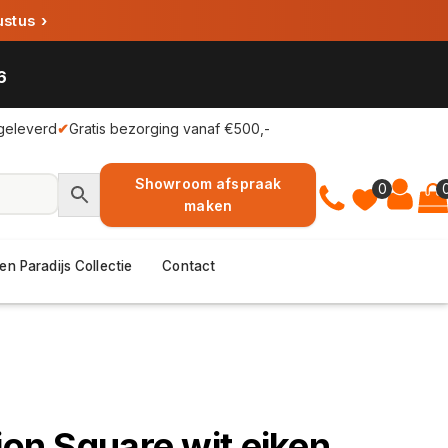
ustus
›
6
geleverd
✔
Gratis bezorging vanaf €500,-
Showroom afspraak
0
maken
en Paradijs Collectie
Contact
ion Square wit eiken