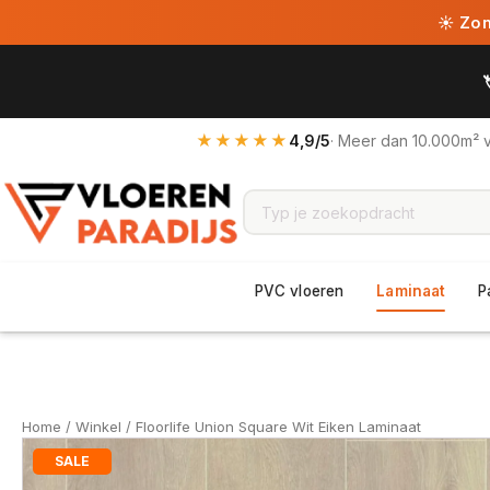
☀ Zome
★★★★★
4,9/5
· Meer dan 10.000m² 
PVC vloeren
Laminaat
P
Home
/
Winkel
/ Floorlife Union Square Wit Eiken Laminaat
SALE